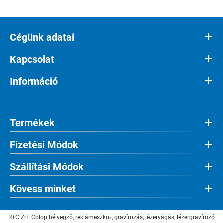
Cégünk adatai
Kapcsolat
Információ
Termékek
Fizetési Módok
Szállítási Módok
Kövess minket
R+C Zrt. Colop bélyegző, reklámeszköz, gravírozás, lézervágás, lézergravírozó