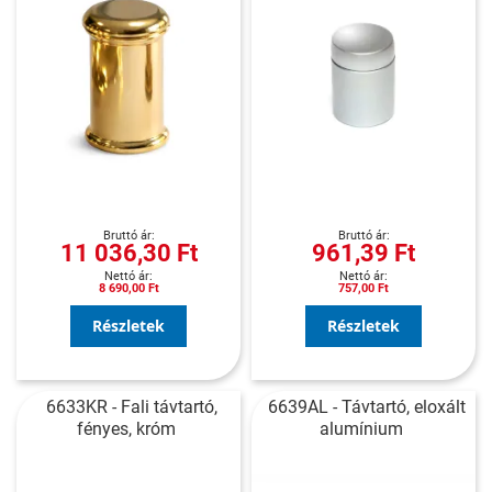
11 036,30 Ft
961,39 Ft
8 690,00 Ft
757,00 Ft
Részletek
Részletek
6633KR - Fali távtartó,
6639AL - Távtartó, eloxált
fényes, króm
alumínium