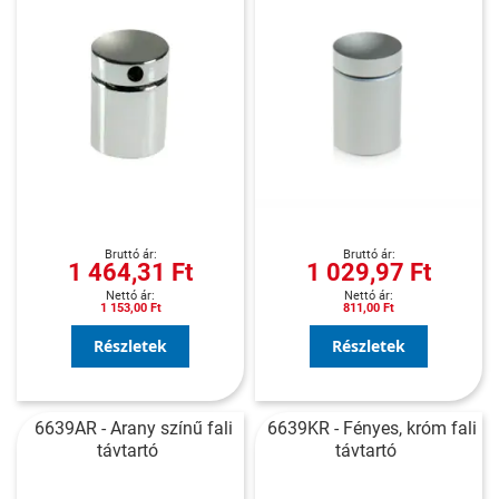
1 464,31 Ft
1 029,97 Ft
1 153,00 Ft
811,00 Ft
Részletek
Részletek
6639AR - Arany színű fali
6639KR - Fényes, króm fali
távtartó
távtartó