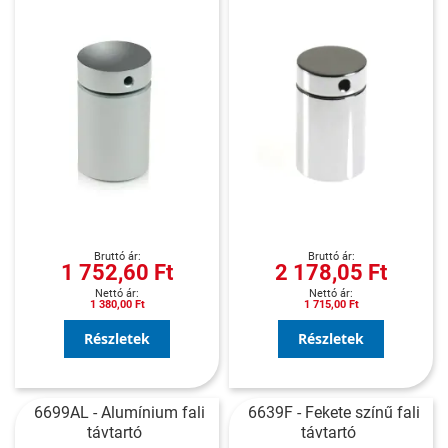
1 752,60 Ft
2 178,05 Ft
1 380,00 Ft
1 715,00 Ft
Részletek
Részletek
6699AL - Alumínium fali
6639F - Fekete színű fali
távtartó
távtartó