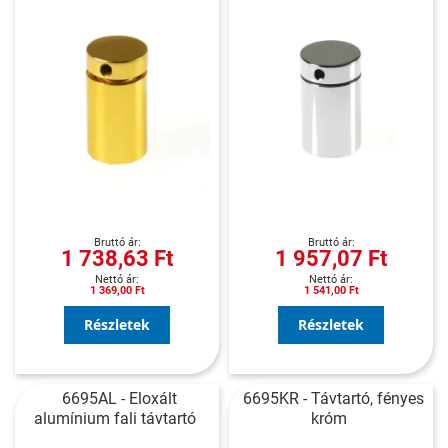
1 738,63 Ft
1 957,07 Ft
1 369,00 Ft
1 541,00 Ft
Részletek
Részletek
6695AL - Eloxált
6695KR - Távtartó, fényes
alumínium fali távtartó
króm