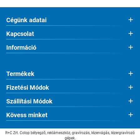
Cégünk adatai
Kapcsolat
Információ
Termékek
Fizetési Módok
Szállítási Módok
Kövess minket
R+C Zrt. Colop bélyegző, reklámeszköz, gravírozás, lézervágás, lézergravírozó
gépek.