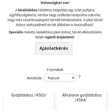
biztonságban van
!
A
kínálódoboz
tökéletes megoldás egy üzlet pultjára,
ügyfélszolgálatra, váróba vagy szállodai recepcióra cukorka,
vagy más vásárlócsalogató termék kihelyezésére. A plexi tároló
doboz szétszedhető és két állásban is használható.
Speciális
méretű, kialakítású plexi doboz, tároló elkészítésére
kérjen
egyedi árajánlatot:
Ajánlatkérés
3
termékek
Csökkenő
Rendezés
sorrendbe
Gyűjtődoboz /4563/
Állványos gyűjtődoboz
/4564/