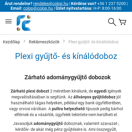
Árut rendelne?
rendeles@colop.hu
|
Kérdése van?
+36 1 237 5200 |
Email:
colop@colop.hu
|
Üzlet nyitvatartása:
H-P: 8:00-16:00
Ugrás
a
Search
K
tartalomhoz
Kezdőlap
Reklámeszközök
Plexi gyűjtő- és kínálódoboz
Plexi gyűjtő- és kínálódoboz
Zárható adománygyűjtő dobozok
Zárható plexi dobozt
2 méretben kínálunk, de
egyedi
igények
megvalósításában is segítünk. Az
állványos gyűjtődoboz
jól
használható tágas helyeken, például egy bank ügyfélterében,
vagy orvosi váróban. A
pultra helyezhető
típusok pedig bárhol
elférnek és a vásárlók, ügyfelek tekintete nem kerülheti el.
Javasoljuk
adománygyűjtő
doboznak, valamint szavazat-,
kérdőív- de akár még pénz gyűjtésére is. Ami összegyűlt,