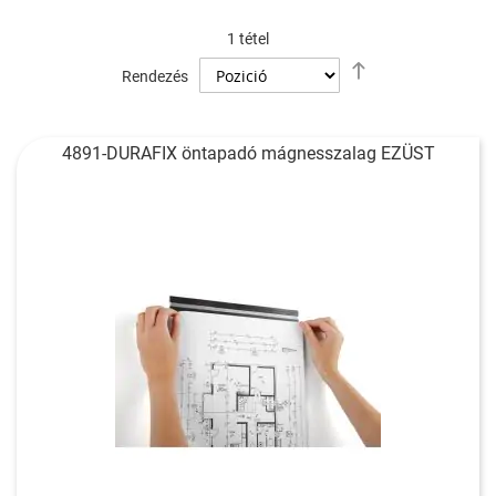
1
tétel
Csökkenő
Rendezés
sorrendbe
4891-DURAFIX öntapadó mágnesszalag EZÜST