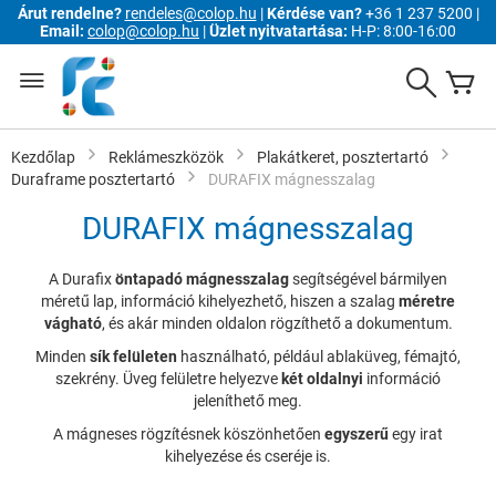
Árut rendelne?
rendeles@colop.hu
|
Kérdése van?
+36 1 237 5200 |
Email:
colop@colop.hu
|
Üzlet nyitvatartása:
H-P: 8:00-16:00
Ugrás
a
Search
K
tartalomhoz
Kezdőlap
Reklámeszközök
Plakátkeret, posztertartó
Duraframe posztertartó
DURAFIX mágnesszalag
DURAFIX mágnesszalag
A Durafix
öntapadó mágnesszalag
segítségével bármilyen
méretű lap, információ kihelyezhető, hiszen a szalag
méretre
vágható
, és akár minden oldalon rögzíthető a dokumentum.
Minden
sík felületen
használható, például ablaküveg, fémajtó,
szekrény. Üveg felületre helyezve
két oldalnyi
információ
jeleníthető meg.
A mágneses rögzítésnek köszönhetően
egyszerű
egy irat
kihelyezése és cseréje is.