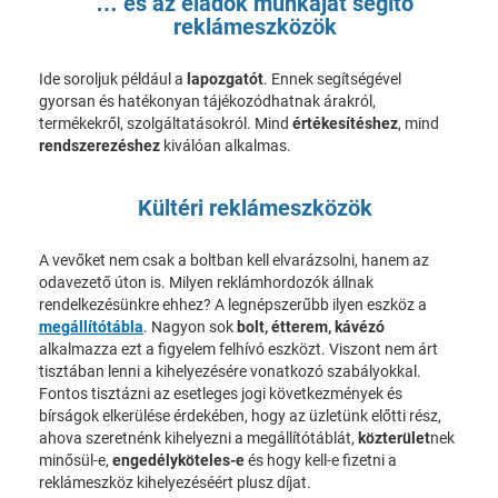
… és az eladók munkáját segítő
reklámeszközök
Ide soroljuk például a
lapozgatót
. Ennek segítségével
gyorsan és hatékonyan tájékozódhatnak árakról,
termékekről, szolgáltatásokról. Mind
értékesítéshez
, mind
rendszerezéshez
kiválóan alkalmas.
Kültéri reklámeszközök
A vevőket nem csak a boltban kell elvarázsolni, hanem az
odavezető úton is. Milyen reklámhordozók állnak
rendelkezésünkre ehhez? A legnépszerűbb ilyen eszköz a
megállítótábla
. Nagyon sok
bolt, étterem, kávézó
alkalmazza ezt a figyelem felhívó eszközt. Viszont nem árt
tisztában lenni a kihelyezésére vonatkozó szabályokkal.
Fontos tisztázni az esetleges jogi következmények és
bírságok elkerülése érdekében, hogy az üzletünk előtti rész,
ahova szeretnénk kihelyezni a megállítótáblát,
közterület
nek
minősül-e,
engedélyköteles-e
és hogy kell-e fizetni a
reklámeszköz kihelyezéséért plusz díjat.