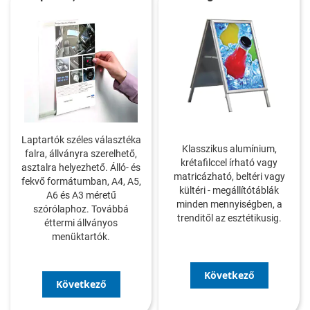
Laptartók széles választéka
Klasszikus alumínium,
falra, állványra szerelhető,
krétafilccel írható vagy
asztalra helyezhető. Álló- és
matricázható, beltéri vagy
fekvő formátumban, A4, A5,
kültéri - megállítótáblák
A6 és A3 méretű
minden mennyiségben, a
szórólaphoz. Továbbá
trenditől az esztétikusig.
éttermi állványos
menüktartók.
Következő
Következő