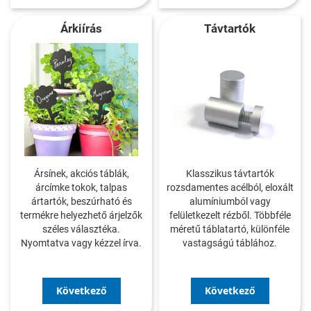
Árkiírás
Távtartók
Ársínek, akciós táblák,
Klasszikus távtartók
árcímke tokok, talpas
rozsdamentes acélból, eloxált
ártartók, beszúrható és
alumíniumból vagy
termékre helyezhető árjelzők
felületkezelt rézből. Többféle
széles választéka.
méretű táblatartó, különféle
Nyomtatva vagy kézzel írva.
vastagságú táblához.
Következő
Következő