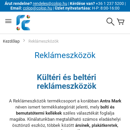
Árut rendelne?
rendeles@colop.hu
|
Kérdése van?
+36 1 237 5200 |
Email:
colop@colop.hu
|
Üzlet nyitvatartása:
H-P: 8:00-16:00
Ugrás
a
Search
K
tartalomhoz
Kezdőlap
Reklámeszközök
Reklámeszközök
Kültéri és beltéri
reklámeszközök
A Reklámeszközök termékcsoport a korábban
Antra Mark
néven ismert termékkategóriát jelenti, mely
bolti és
bemutatótermi kellékek
széles választékát foglalja
magába. Kínálatunkban megtalálható számos eladáshelyi
ösztönző eszköz, többek között
ársínek,
plakátkeretek,