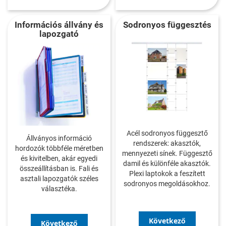
Információs állvány és
Sodronyos függesztés
lapozgató
Acél sodronyos függesztő
Állványos információ
rendszerek: akasztók,
hordozók többféle méretben
mennyezeti sínek. Függesztő
és kivitelben, akár egyedi
damil és különféle akasztók.
összeállításban is. Fali és
Plexi laptokok a feszített
asztali lapozgatók széles
sodronyos megoldásokhoz.
választéka.
Következő
Következő