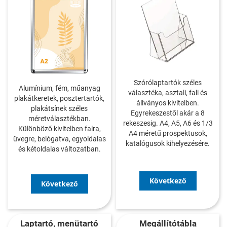
Szórólaptartók széles
Alumínium, fém, műanyag
választéka, asztali, fali és
plakátkeretek, posztertartók,
állványos kivitelben.
plakátsínek széles
Egyrekeszestől akár a 8
méretválasztékban.
rekeszesig. A4, A5, A6 és 1/3
Különböző kivitelben falra,
A4 méretű prospektusok,
üvegre, belógatva, egyoldalas
katalógusok kihelyezésére.
és kétoldalas változatban.
Következő
Következő
Laptartó, menütartó
Megállítótábla