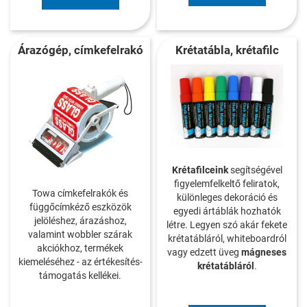
Árazógép, címkefelrakó
Krétatábla, krétafilc
Krétafilceink
segítségével
figyelemfelkeltő feliratok,
Towa címkefelrakók és
különleges dekoráció és
függőcímkéző eszközök
egyedi ártáblák hozhatók
jelöléshez, árazáshoz,
létre. Legyen szó akár fekete
valamint wobbler szárak
krétatábláról, whiteboardról
akciókhoz, termékek
vagy edzett üveg
mágneses
kiemeléséhez - az értékesítés-
krétatábláról
.
támogatás kellékei.