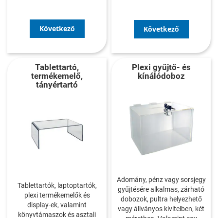
Következő
Következő
Tablettartó,
Plexi gyűjtő- és
termékemelő,
kínálódoboz
tányértartó
Adomány, pénz vagy sorsjegy
Tablettartók, laptoptartók,
gyűjtésére alkalmas, zárható
plexi termékemelők és
dobozok, pultra helyezhető
display-ek, valamint
vagy állványos kivitelben, két
könyvtámaszok és asztali