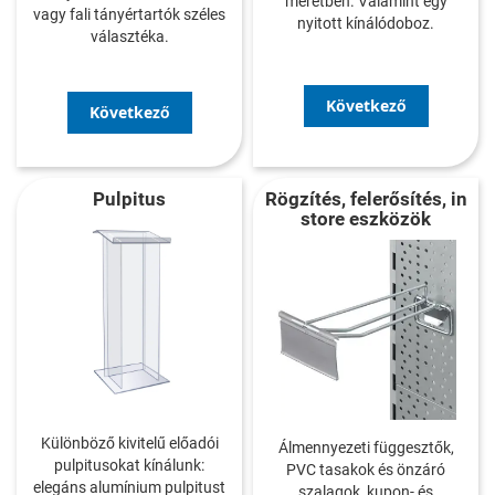
méretben. Valamint egy
vagy fali tányértartók széles
nyitott kínálódoboz.
választéka.
Következő
Következő
Pulpitus
Rögzítés, felerősítés, in
store eszközök
Különböző kivitelű előadói
Álmennyezeti függesztők,
pulpitusokat kínálunk:
PVC tasakok és önzáró
elegáns alumínium pulpitust
szalagok, kupon- és