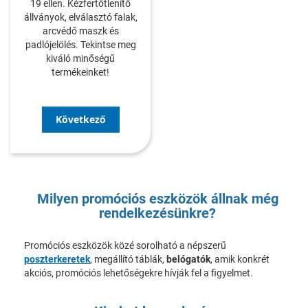
19 ellen. Kézfertőtlenítő
állványok, elválasztó falak,
arcvédő maszk és
padlójelölés. Tekintse meg
kiváló minőségű
termékeinket!
Következő
Milyen promóciós eszközök állnak még
rendelkezésünkre?
Promóciós eszközök közé sorolható a népszerű
poszterkeretek
, megállító táblák,
belógatók
, amik konkrét
akciós, promóciós lehetőségekre hívják fel a figyelmet.