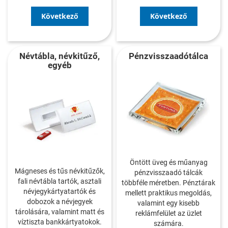
Következő
Következő
Névtábla, névkitűző,
Pénzvisszaadótálca
egyéb
Öntött üveg és műanyag
Mágneses és tűs névkitűzők,
pénzvisszaadó tálcák
fali névtábla tartók, asztali
többféle méretben. Pénztárak
névjegykártyatartók és
mellett praktikus megoldás,
dobozok a névjegyek
valamint egy kisebb
tárolására, valamint matt és
reklámfelület az üzlet
víztiszta bankkártyatokok.
számára.