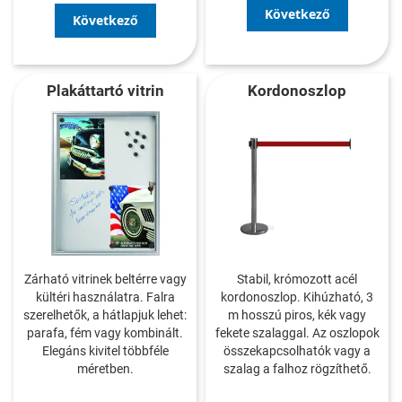
Következő
Következő
Plakáttartó vitrin
Kordonoszlop
Zárható vitrinek beltérre vagy
Stabil, krómozott acél
kültéri használatra. Falra
kordonoszlop. Kihúzható, 3
szerelhetők, a hátlapjuk lehet:
m hosszú piros, kék vagy
parafa, fém vagy kombinált.
fekete szalaggal. Az oszlopok
Elegáns kivitel többféle
összekapcsolhatók vagy a
méretben.
szalag a falhoz rögzíthető.