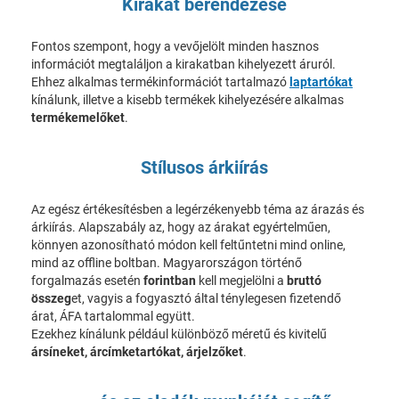
Kirakat berendezése
Fontos szempont, hogy a vevőjelölt minden hasznos
információt megtaláljon a kirakatban kihelyezett áruról.
Ehhez alkalmas termékinformációt tartalmazó
laptartókat
kínálunk, illetve a kisebb termékek kihelyezésére alkalmas
termékemelőket
.
Stílusos árkiírás
Az egész értékesítésben a legérzékenyebb téma az árazás és
árkiírás. Alapszabály az, hogy az árakat egyértelműen,
könnyen azonosítható módon kell feltűntetni mind online,
mind az offline boltban. Magyarországon történő
forgalmazás esetén
forintban
kell megjelölni a
bruttó
összeg
et, vagyis a fogyasztó által ténylegesen fizetendő
árat, ÁFA tartalommal együtt.
Ezekhez kínálunk például különböző méretű és kivitelű
ársíneket, árcímketartókat, árjelzőket
.