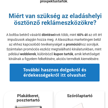
prospektustartók
.
Miért van szükség az eladáshelyi
ösztönző reklámeszközökre?
A boltba betérő vásárló
döntései
nek több, mint
60%-át
az ott ért
impulzusok alapján hozza meg. A klasszikus marketingen belül
az ehhez kapcsolódó tevékenységet a
promóció
hoz soroljuk.
Számtalan promóciós eszköz megtalálható kínálatunkban, mint
például
wobblerek
, különböző
kupon tartók
, amik lehetőséget
kínálnak a figyelem felkeltésére, akciós termékek kiemelésére.
További hasznos dolgokról és
érdekességekről itt olvashat
Plakátkeret,
Szórólaptartó
posztertartó