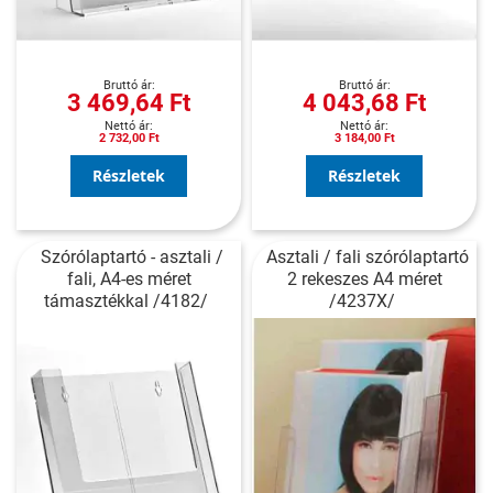
3 469,64 Ft
4 043,68 Ft
2 732,00 Ft
3 184,00 Ft
Részletek
Részletek
Szórólaptartó - asztali /
Asztali / fali szórólaptartó
fali, A4-es méret
2 rekeszes A4 méret
támasztékkal /4182/
/4237X/