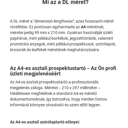
Mi az a DL méret?
A DL méret a "dimension lengthwise", azaz hosszanti méret
rövidítése. Ez pontosan egyharmada az
A4
méretnak,
méretei pedig 99 mm x 210 mm. Gyakran használják üzleti
papíráruk, mint például borítékok, jegyzettömbök, valamint
promóciós anyagok, mint például prospektusok, szórólapok,
brosúrák és leafletek méretének meghatározására.
Az A4-es asztali prospektustartó – Az Ön profi
üzleti megjelenéséért
Az A4-es asztali prospektustartó a professzionális
megjelenés záloga. Méretei – 210 x 297 milliméter –
tökéletesen megfelelnek a standard A4-es méretű
dokumentumoknak, így biztosítva, hogy minden fontos
információ könnyen olvasható és szem előtt legyen.
Az A4-es asztali szórólaptartó előnyei: