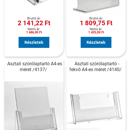
2 141,22 Ft
1 809,75 Ft
1 686,00 Ft
1 425,00 Ft
Részletek
Részletek
Asztali szórólaptartó A4-es
Asztali szórólaptartó -
méret /4137/
fekvő A4-es méret /4140/