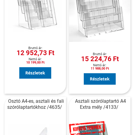
12 952,73 Ft
15 224,76 Ft
10 199,00 Ft
11 988,00 Ft
Részletek
Részletek
Osztó A4-es, asztali és fali
Asztali szórólaptartó A4
szórólaptartókhoz /4635/
Extra mély /4133/