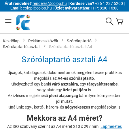
Árut rendelne?
rendeles@colop.hu
|
Kérdése van?
+36 1 237 5200 |
Email:
colop@colop.hu
|
Üzlet nyitvatartása:
H-P: 8:00-16:00
Ugrás
a
Search
K
tartalomhoz
Kezdőlap
Reklámeszközök
Szórólaptartó
Szórólaptartó asztali
Szórólaptartó asztali A4
Szórólaptartó asztali A4
Újságok, katalógusok, dokumentumok megjelenítésére praktikus
megoldás az
A4-es szórólaptartó
.
Kihelyezhető egy banki
váró asztalára
, egy
tárgyalóterembe
,
vagy akár egy
üzlet pultjára
is.
Az ízléses megjelenésű
plexi alapanyag
bármilyen környezetben
jól mutat.
Kínálunk: egy-, kettő-, három- és
négyrekeszes
megoldásokat is.
Mekkora az A4 méret?
Az ISO szabvány szerint az A4 méret 210 x 297 mm.
Lapméretes