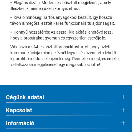
• Elegáns dizájn: Modern és letisztult megjelenés, amely
illeszkedik minden üzleti környezethez.
• Kiváló minőség: Tartós anyagokból készült, így hosszú
távon is megőrzi esztétikai és funkcionális tulajdonságait.
• Könnyű hozzáférés: Az asztali kialakítás lehetővé teszi,
hogy a brosúrákat gyorsan és egyszerűen cserélje le.
Válassza az A4-es asztali prospektustartót, hogy üzleti
kommunikációja mindig kéznél legyen, és üzenetei a lehető
legprofibb módon jelenjenek meg. Rendeljen most, és emelje
vállalkozása megjelenését egy magasabb szintre!
Cégünk adatai
Kapcsolat
Információ