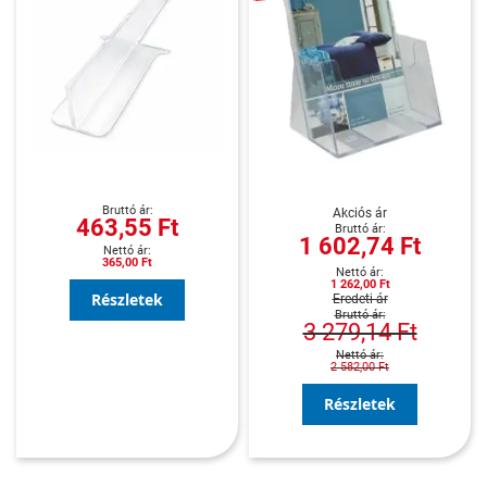
Akciós ár
463,55 Ft
1 602,74 Ft
365,00 Ft
1 262,00 Ft
Részletek
Eredeti ár
3 279,14 Ft
2 582,00 Ft
Részletek