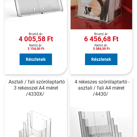
4 005,58 Ft
6 456,68 Ft
3 154,00 Ft
5 084,00 Ft
Részletek
Részletek
Asztali / fali szórólaptartó
4 rekeszes szórólaptartó -
3 rekesszel A4 méret
asztali / fali A4 méret
/4330X/
/4430/