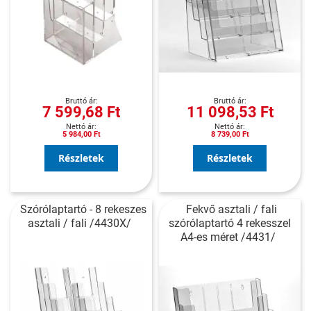
7 599,68 Ft
11 098,53 Ft
5 984,00 Ft
8 739,00 Ft
Részletek
Részletek
Szórólaptartó - 8 rekeszes
Fekvő asztali / fali
asztali / fali /4430X/
szórólaptartó 4 rekesszel
A4-es méret /4431/