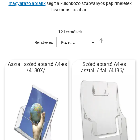
magyarázó ábránk
segít a különböző szabványos papírméretek
beazonosításában.
12
termékek
Csökkenő
Rendezés
sorrendbe
Asztali szórólaptartó A4-es
Szórólaptartó A4-es
/4130X/
asztali / fali /4136/