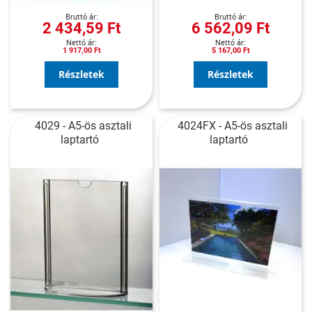
2 434,59 Ft
6 562,09 Ft
1 917,00 Ft
5 167,00 Ft
Részletek
Részletek
4029 - A5-ös asztali
4024FX - A5-ös asztali
laptartó
laptartó