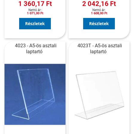
1 360,17 Ft
2 042,16 Ft
1 071,00 Ft
1 608,00 Ft
Részletek
Részletek
4023 - A5-ös asztali
4023T - A5-ös asztali
laptartó
laptartó