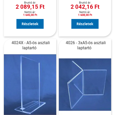
2 089,15 Ft
2 042,16 Ft
1 645,00 Ft
1 608,00 Ft
Részletek
Részletek
4024X - A5-ös asztali
4026 - 3xA5-ös asztali
laptartó
laptartó