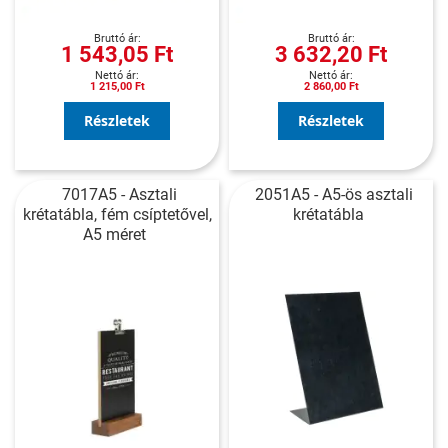
1 543,05 Ft
3 632,20 Ft
1 215,00 Ft
2 860,00 Ft
Részletek
Részletek
7017A5 - Asztali
2051A5 - A5-ös asztali
krétatábla, fém csíptetővel,
krétatábla
A5 méret