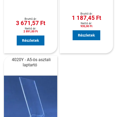
1 187,45 Ft
3 671,57 Ft
935,00 Ft
2 891,00 Ft
Részletek
Részletek
4020Y - A5-ös asztali
laptartó