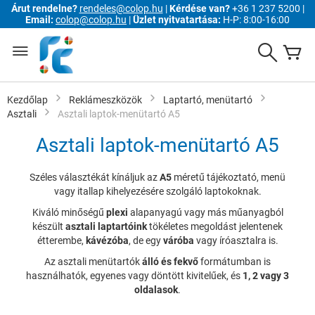
Árut rendelne?
rendeles@colop.hu
|
Kérdése van?
+36 1 237 5200 |
Email:
colop@colop.hu
|
Üzlet nyitvatartása:
H-P: 8:00-16:00
Ugrás
a
Search
K
tartalomhoz
Kezdőlap
Reklámeszközök
Laptartó, menütartó
Asztali
Asztali laptok-menütartó A5
Asztali laptok-menütartó A5
Széles választékát kínáljuk az
A5
méretű tájékoztató, menü
vagy itallap kihelyezésére szolgáló laptokoknak.
Kiváló minőségű
plexi
alapanyagú vagy más műanyagból
készült
asztali laptartóink
tökéletes megoldást jelentenek
étterembe,
kávézóba
, de egy
váróba
vagy íróasztalra is.
Az asztali menütartók
álló és fekvő
formátumban is
használhatók, egyenes vagy döntött kivitelűek, és
1, 2 vagy 3
oldalasok
.