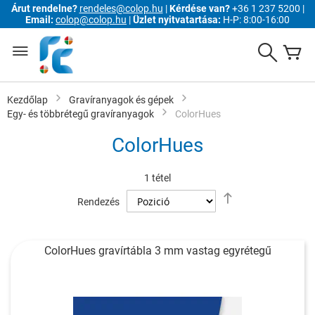
Árut rendelne?
rendeles@colop.hu
|
Kérdése van?
+36 1 237 5200 |
Email:
colop@colop.hu
|
Üzlet nyitvatartása:
H-P: 8:00-16:00
Ugrás
a
Search
K
tartalomhoz
Kezdőlap
Gravíranyagok és gépek
Egy- és többrétegű gravíranyagok
ColorHues
ColorHues
1
tétel
Csökkenő
Rendezés
sorrendbe
ColorHues gravírtábla 3 mm vastag egyrétegű