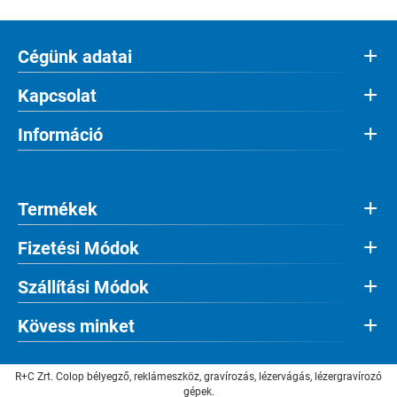
Cégünk adatai
Kapcsolat
Információ
Termékek
Fizetési Módok
Szállítási Módok
Kövess minket
R+C Zrt. Colop bélyegző, reklámeszköz, gravírozás, lézervágás, lézergravírozó
gépek.