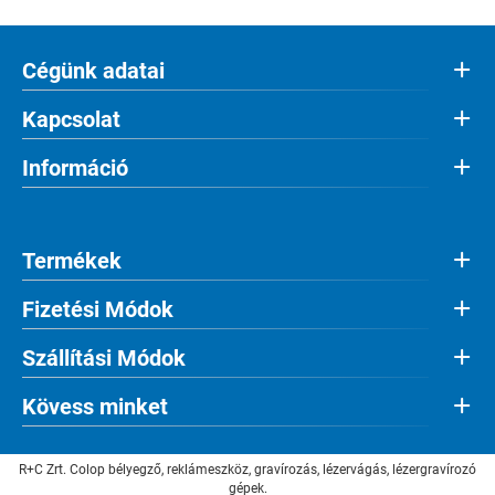
Cégünk adatai
Kapcsolat
Információ
Termékek
Fizetési Módok
Szállítási Módok
Kövess minket
R+C Zrt. Colop bélyegző, reklámeszköz, gravírozás, lézervágás, lézergravírozó
gépek.