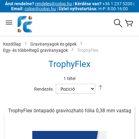
Árut rendelne?
rendeles@colop.hu
|
Kérdése van?
+36 1 237 5200 |
Email:
colop@colop.hu
|
Üzlet nyitvatartása:
H-P: 8:00-16:00
Ugrás
a
Search
K
tartalomhoz
Kezdőlap
Gravíranyagok és gépek
Egy- és többrétegű gravíranyagok
TrophyFlex
TrophyFlex
1
tétel
Csökkenő
Rendezés
sorrendbe
TrophyFlex öntapadó gravírozható fólia 0,38 mm vastag