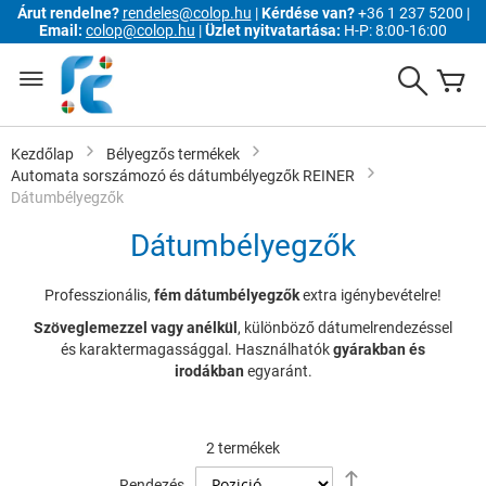
Árut rendelne?
rendeles@colop.hu
|
Kérdése van?
+36 1 237 5200 |
Email:
colop@colop.hu
|
Üzlet nyitvatartása:
H-P: 8:00-16:00
Ugrás
a
Search
K
tartalomhoz
Kezdőlap
Bélyegzős termékek
Automata sorszámozó és dátumbélyegzők REINER
Dátumbélyegzők
Dátumbélyegzők
Professzionális,
fém dátumbélyegzők
extra igénybevételre!
Szöveglemezzel vagy anélkül
, különböző dátumelrendezéssel
és karaktermagassággal. Használhatók
gyárakban és
irodákban
egyaránt.
2
termékek
Csökkenő
Rendezés