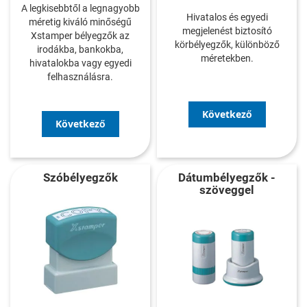
A legkisebbtől a legnagyobb
Hivatalos és egyedi
méretig kiváló minőségű
megjelenést biztosító
Xstamper bélyegzők az
körbélyegzők, különböző
irodákba, bankokba,
méretekben.
hivatalokba vagy egyedi
felhasználásra.
Következő
Következő
Szóbélyegzők
Dátumbélyegzők -
szöveggel