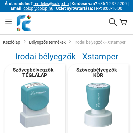
Árut rendelne?
rendeles@colop.hu
|
Kérdése van?
+36 1 237 5200 |
Email:
colop@colop.hu
|
Üzlet nyitvatartása:
H-P: 8:00-16:00
Ugrás
a
Search
K
tartalomhoz
Kezdőlap
Bélyegzős termékek
Irodai bélyegzők - Xstamper
Irodai bélyegzők - Xstamper
Szövegbélyegzők -
Szövegbélyegzők -
TÉGLALAP
KÖR