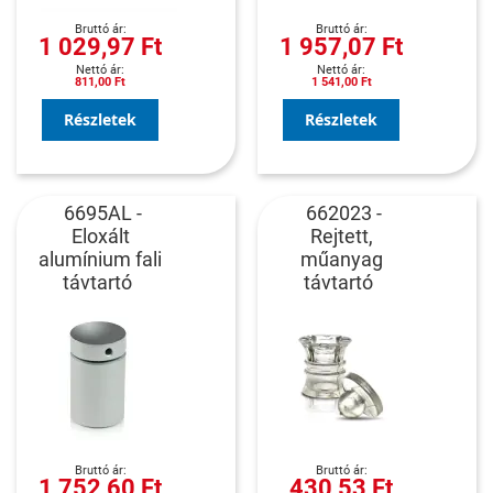
1 029,97 Ft
1 957,07 Ft
811,00 Ft
1 541,00 Ft
Részletek
Részletek
6695AL -
662023 -
Eloxált
Rejtett,
alumínium fali
műanyag
távtartó
távtartó
1 752,60 Ft
430,53 Ft