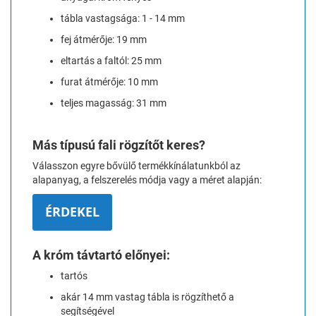
tábla vastagsága: 1 - 14 mm
fej átmérője: 19 mm
eltartás a faltól: 25 mm
furat átmérője: 10 mm
teljes magasság: 31 mm
Más típusú fali rögzítőt keres?
Válasszon egyre bővülő termékkínálatunkból az
alapanyag, a felszerelés módja vagy a méret alapján:
ÉRDEKEL
A króm távtartó előnyei:
tartós
akár 14 mm vastag tábla is rögzíthető a
segítségével