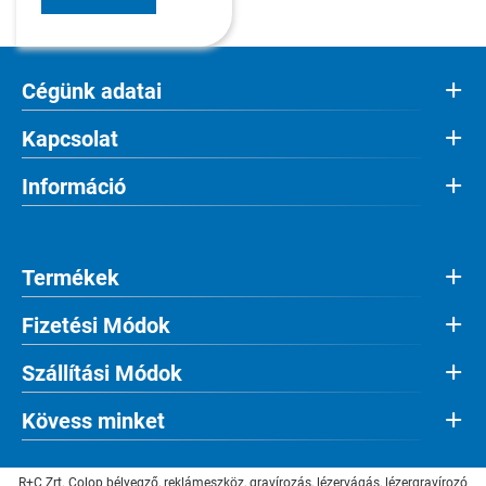
Cégünk adatai
Kapcsolat
Információ
Termékek
Fizetési Módok
Szállítási Módok
Kövess minket
R+C Zrt. Colop bélyegző, reklámeszköz, gravírozás, lézervágás, lézergravírozó