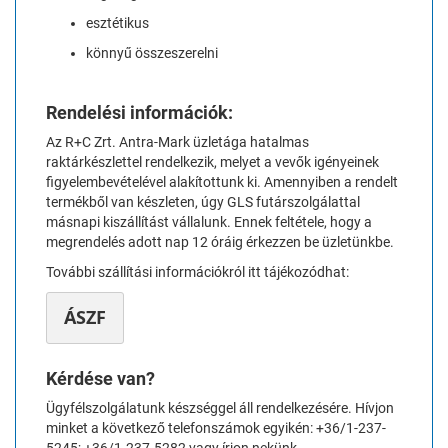
esztétikus
könnyű összeszerelni
Rendelési információk:
Az R+C Zrt. Antra-Mark üzletága hatalmas
raktárkészlettel rendelkezik, melyet a vevők igényeinek
figyelembevételével alakítottunk ki. Amennyiben a rendelt
termékből van készleten, úgy GLS futárszolgálattal
másnapi kiszállítást vállalunk. Ennek feltétele, hogy a
megrendelés adott nap 12 óráig érkezzen be üzletünkbe.
További szállítási információkról itt tájékozódhat:
ÁSZF
Kérdése van?
Ügyfélszolgálatunk készséggel áll rendelkezésére. Hívjon
minket a következő telefonszámok egyikén: +36/1-237-
5245; +36/1-237-5282 vagy írjon nekünk