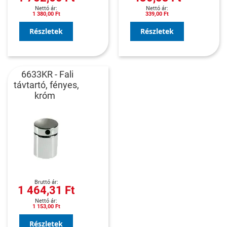
1 380,00 Ft
339,00 Ft
Részletek
Részletek
6633KR - Fali
távtartó, fényes,
króm
1 464,31 Ft
1 153,00 Ft
Részletek