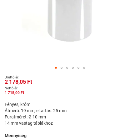
Ugrás
2 178,05 Ft
a
képgaléria
1 715,00 Ft
elejére
Fényes, króm
Átmérő: 19 mm, eltartás: 25 mm
Furatméret: Ø 10 mm
14 mm vastag táblákhoz
Mennyiség