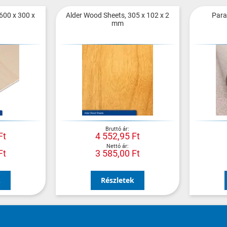
600 x 300 x
Alder Wood Sheets, 305 x 102 x 2
Para
mm
Ft
4 552,95 Ft
Ft
3 585,00 Ft
k
Részletek