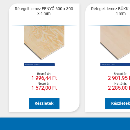
Rétegelt lemez FENYŐ 600 x 300
Rétegelt lemez BÜKK 
x 4 mm
4 mm
1 996,44 Ft
2 901,95 
1 572,00 Ft
2 285,00 
Részletek
Részlete