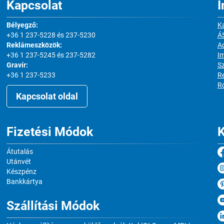
Kapcsolat
I
Bélyegző:
Ka
+36 1 237-5228 és 237-5230
Á
Reklámeszközök:
Ad
+36 1 237-5245 és 237-5282
I
Gravír:
S
+36 1 237-5233
Re
R
Kapcsolat oldal
Fizetési Módok
K
Átutalás
Utánvét
Készpénz
Bankkártya
Szállítási Módok