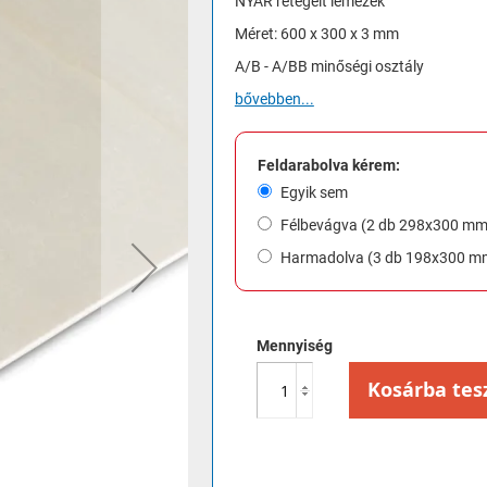
NYÁR rétegelt lemezek
Méret: 600 x 300 x 3 mm
A/B - A/BB minőségi osztály
bővebben...
Feldarabolva kérem:
Egyik sem
Félbevágva (2 db 298x300 mm
Harmadolva (3 db 198x300 m
Mennyiség
Kosárba tes