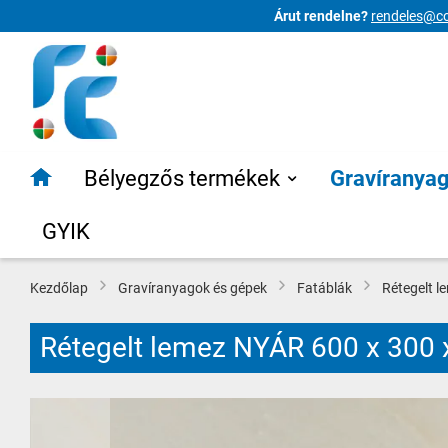
Árut rendelne?
rendeles@co
Ugrás
a
tartalomhoz
Bélyegzős termékek
Gravíranya
GYIK
Kezdőlap
Gravíranyagok és gépek
Fatáblák
Rétegelt l
Rétegelt lemez NYÁR 600 x 300
Ugrás
a
képgaléria