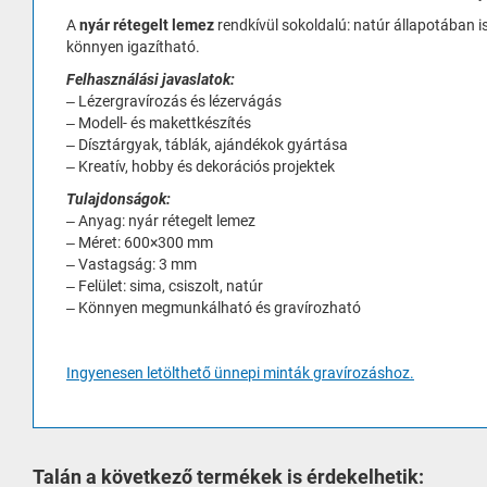
A
nyár rétegelt lemez
rendkívül sokoldalú: natúr állapotában i
könnyen igazítható.
Felhasználási javaslatok:
– Lézergravírozás és lézervágás
– Modell- és makettkészítés
– Dísztárgyak, táblák, ajándékok gyártása
– Kreatív, hobby és dekorációs projektek
Tulajdonságok:
– Anyag: nyár rétegelt lemez
– Méret: 600×300 mm
– Vastagság: 3 mm
– Felület: sima, csiszolt, natúr
– Könnyen megmunkálható és gravírozható
Ingyenesen letölthető ünnepi minták gravírozáshoz.
Talán a következő termékek is érdekelhetik: