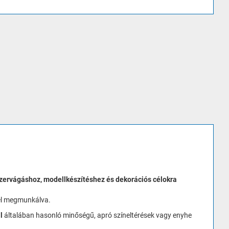
ézervágáshoz, modellkészítéshez és dekorációs célokra
el megmunkálva.
l
általában hasonló minőségű, apró színeltérések vagy enyhe