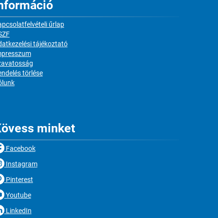
nformáció
pcsolatfelvételi űrlap
SZF
atkezelési tájékoztató
mpresszum
zavatosság
ndelés törlése
ólunk
övess minket
Facebook
Instagram
Pinterest
Youtube
LinkedIn