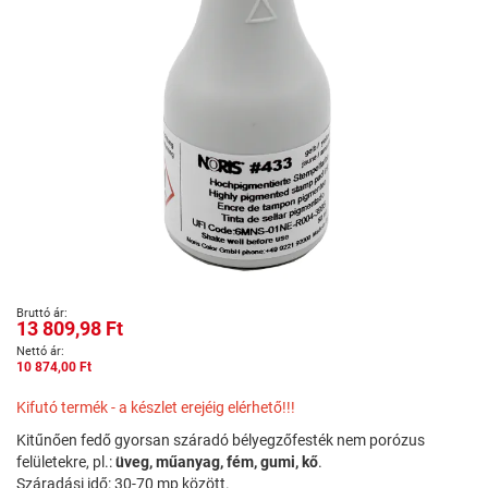
Ugrás
13 809,98 Ft
a
képgaléria
10 874,00 Ft
elejére
Kifutó termék - a készlet erejéig elérhető!!!
Kitűnően fedő gyorsan száradó bélyegzőfesték nem porózus
felületekre, pl.:
üveg, műanyag, fém, gumi, kő
.
Száradási idő: 30-70 mp között.