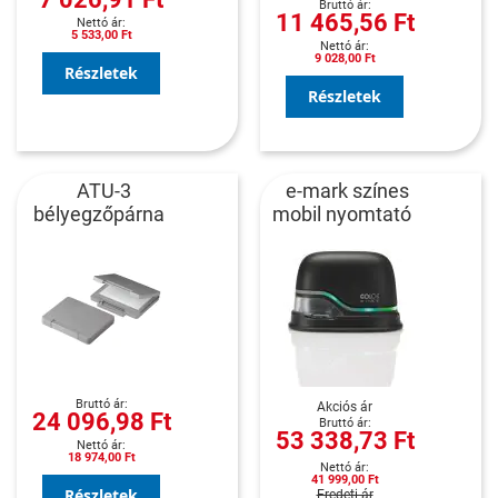
11 465,56 Ft
5 533,00 Ft
9 028,00 Ft
Részletek
Részletek
ATU-3
e-mark színes
bélyegzőpárna
mobil nyomtató
Akciós ár
24 096,98 Ft
53 338,73 Ft
18 974,00 Ft
41 999,00 Ft
Részletek
Eredeti ár