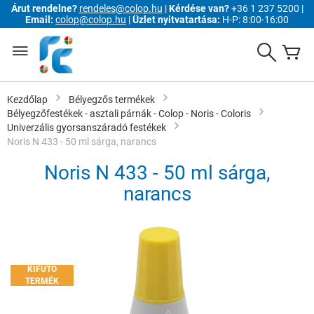
Árut rendelne?
rendeles@colop.hu
|
Kérdése van?
+36 1 237 5200 |
Email:
colop@colop.hu
|
Üzlet nyitvatartása:
H-P: 8:00-16:00
Ugrás
a
Search
K
tartalomhoz
Kezdőlap
Bélyegzős termékek
Bélyegzőfestékek - asztali párnák - Colop - Noris - Coloris
Univerzális gyorsanszáradó festékek
Noris N 433 - 50 ml sárga, narancs
Noris N 433 - 50 ml sárga,
narancs
Ugrás
a
képgaléria
végére
KIFUTÓ
TERMÉK