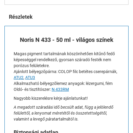
Részletek
Noris N 433 - 50 ml - világos színek
Magas pigment tartalmának köszönhetően kitűnő fedő
képességgel rendelkező, gyorsan száradó festék nem
porózus felületekre.
Ajánlott bélyegzőpárna: COLOP filc betétes cserepárnák,
ATU2
,
ATU3
Alkalmazható bélyegzőlemez anyagok: lézergumi, fém
Oldó- és tisztítószer:
N 433RM
Nagyobb kiszerelésre kérje ajánlatunkat!
A megadott száradási idő becsült adat, függ a jelölendő
felülettől, a lenyomat méretétől és összetettségétől,
valamint a levegő páratartalmától is.
Biztonsági adatlap