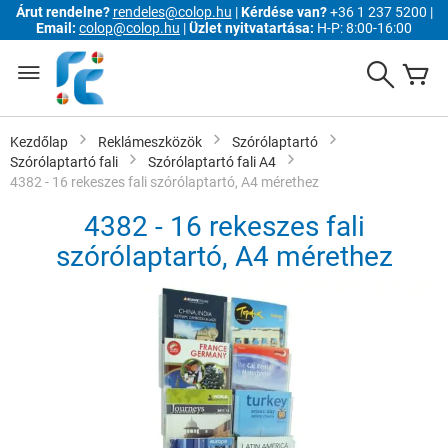
Árut rendelne?
rendeles@colop.hu
|
Kérdése van?
+36 1 237 5200 |
Email:
colop@colop.hu
|
Üzlet nyitvatartása:
H-P: 8:00-16:00
Ugrás
a
Search
K
tartalomhoz
Kezdőlap
Reklámeszközök
Szórólaptartó
Szórólaptartó fali
Szórólaptartó fali A4
4382 - 16 rekeszes fali szórólaptartó, A4 mérethez
4382 - 16 rekeszes fali
szórólaptartó, A4 mérethez
Ugrás
a
képgaléria
végére