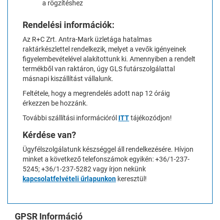
a rögzítéshez
Rendelési információk:
Az R+C Zrt. Antra-Mark üzletága hatalmas
raktárkészlettel rendelkezik, melyet a vevők igényeinek
figyelembevételével alakítottunk ki. Amennyiben a rendelt
termékből van raktáron, úgy GLS futárszolgálattal
másnapi kiszállítást vállalunk.
Feltétele, hogy a megrendelés adott nap 12 óráig
érkezzen be hozzánk.
További szállítási információról
ITT
tájékozódjon!
Kérdése van?
Ügyfélszolgálatunk készséggel áll rendelkezésére. Hívjon
minket a következő telefonszámok egyikén: +36/1-237-
5245; +36/1-237-5282 vagy írjon nekünk
kapcsolatfelvételi űrlapunkon
keresztül!
GPSR Információ