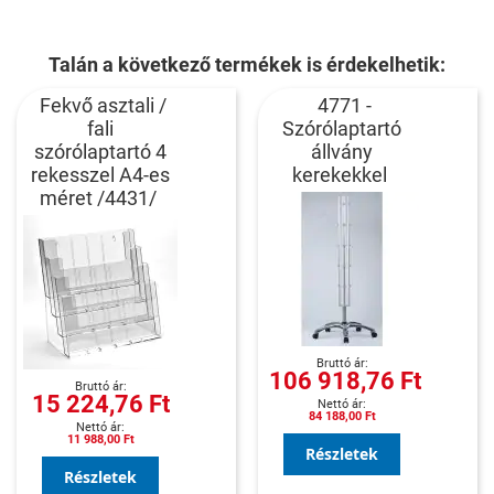
Talán a következő termékek is érdekelhetik:
Fekvő asztali /
4771 -
fali
Szórólaptartó
szórólaptartó 4
állvány
rekesszel A4-es
kerekekkel
méret /4431/
106 918,76 Ft
15 224,76 Ft
84 188,00 Ft
11 988,00 Ft
Részletek
Részletek