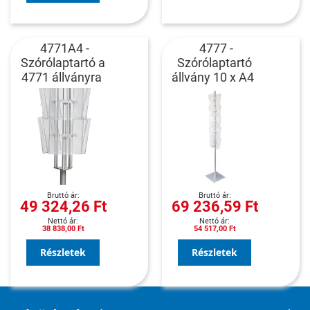
4771A4 -
4777 -
Szórólaptartó a
Szórólaptartó
4771 állványra
állvány 10 x A4
49 324,26 Ft
69 236,59 Ft
38 838,00 Ft
54 517,00 Ft
Részletek
Részletek