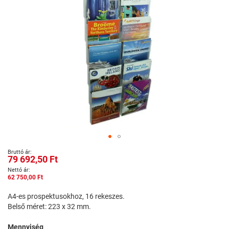
Ugrás
79 692,50 Ft
a
képgaléria
62 750,00 Ft
elejére
A4-es prospektusokhoz, 16 rekeszes.
Belső méret: 223 x 32 mm.
Mennyiség