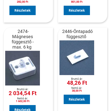
282,00 Ft
801,00 Ft
Részletek
Részletek
2474-
2446-Öntapadó
Mágneses
függesztő
függesztő -
max. 6 kg
48,26 Ft
38,00 Ft
2 034,54 Ft
Részletek
1 602,00 Ft
Részletek