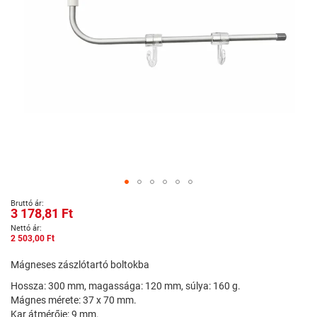
Ugrás
3 178,81 Ft
a
képgaléria
2 503,00 Ft
elejére
Mágneses zászlótartó boltokba
Hossza: 300 mm, magassága: 120 mm, súlya: 160 g.
Mágnes mérete: 37 x 70 mm.
Kar átmérője: 9 mm.