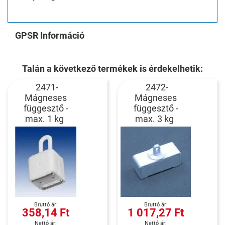
GPSR Információ
Talán a következő termékek is érdekelhetik:
2471-
2472-
Mágneses
Mágneses
függesztő -
függesztő -
max. 1 kg
max. 3 kg
358,14 Ft
1 017,27 Ft