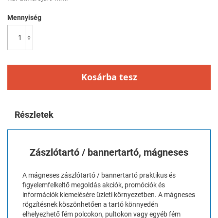
Mennyiség
Kosárba tesz
Részletek
Zászlótartó / bannertartó, mágneses
A mágneses zászlótartó / bannertartó praktikus és
figyelemfelkeltő megoldás akciók, promóciók és
információk kiemelésére üzleti környezetben. A mágneses
rögzítésnek köszönhetően a tartó könnyedén
elhelyezhető fém polcokon, pultokon vagy egyéb fém