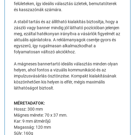
felületeken, így ideális választás üzletek, bemutatóterek
és kasszazónák számára.
A stabil tartás és az állítható kialakítás biztosítja, hogy a
zászló vagy banner mindig jól látható pozícióban jelenjen
meg, ezáltal hatékonyan irányítva a vásárlók figyelmét az
aktuális ajánlatokra. A reklámanyagok cseréje gyors és
egyszerű, így rugalmasan alkalmazkodhat a
folyamatosan változó akciókhoz.
A mágneses bannertartó ideális választás minden olyan
helyen, ahol fontos a vizuális kommunikáció és az
impulzusvásárlás ösztönzése. Kompakt kialakításának
köszönhetően kis helyen is elfér, mégis maximális
láthatóságot biztosít.
MÉRETADATOK:
Hossz: 300 mm
Mágnes mérete: 70 x 37 mm.
Kar: 9 mm átmérőjű
Magasság: 120 mm
Súly: 160g