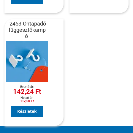
2453-Öntapadó
függesztőkamp
ó
142,24 Ft
112,00 Ft
Részletek