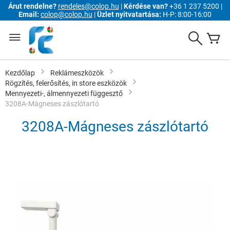
Árut rendelne?
rendeles@colop.hu
|
Kérdése van?
+36 1 237 5200 |
Email:
colop@colop.hu
|
Üzlet nyitvatartása:
H-P: 8:00-16:00
Ugrás
a
Search
K
tartalomhoz
Kezdőlap
Reklámeszközök
Rögzítés, felerősítés, in store eszközök
Mennyezeti-, álmennyezeti függesztő
3208A-Mágneses zászlótartó
3208A-Mágneses zászlótartó
Ugrás
a
képgaléria
végére