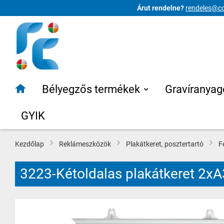
Árut rendelne?
rendeles@co
Ugrás
a
tartalomhoz
Bélyegzős termékek
Gravíranyag
GYIK
Kezdőlap
Reklámeszközök
Plakátkeret, posztertartó
F
3223-Kétoldalas plakátkeret 2xA
Ugrás
a
képgaléria