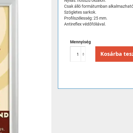
Nyílás: hosszú oldalon.
Csak álló formátumban alkalmazható
Szögletes sarkok.
Profilszélesség: 25 mm.
Antireflex védőfóliával.
Mennyiség
Kosárba tes