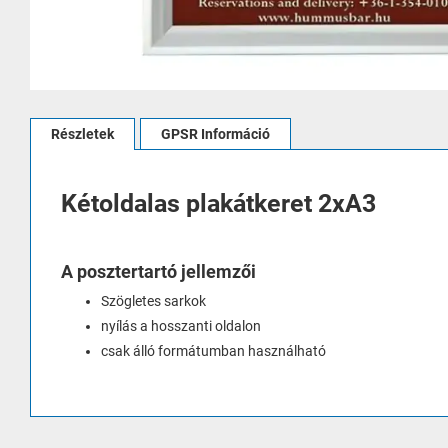
Ugrás
a
Részletek
GPSR Információ
képgaléria
elejére
Kétoldalas plakátkeret 2xA3
A posztertartó jellemzői
Szögletes sarkok
nyílás a hosszanti oldalon
csak álló formátumban használható