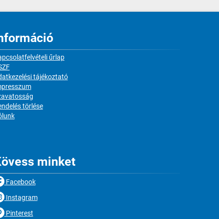
nformáció
pcsolatfelvételi űrlap
SZF
atkezelési tájékoztató
mpresszum
zavatosság
ndelés törlése
ólunk
övess minket
Facebook
Instagram
Pinterest