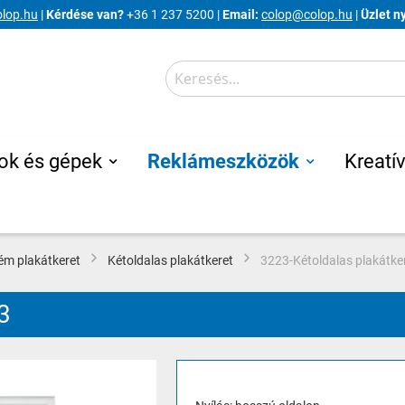
lop.hu
|
Kérdése van?
+36 1 237 5200 |
Email:
colop@colop.hu
|
Üzlet n
Search
ok és gépek
Reklámeszközök
Kreatív
ém plakátkeret
Kétoldalas plakátkeret
3223-Kétoldalas plakátke
3