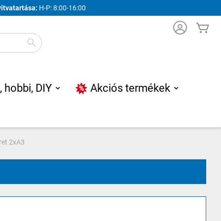
yitvatartása:
H-P: 8:00-16:00
Ko
Search
, hobbi, DIY
Akciós termékek
ret 2xA3