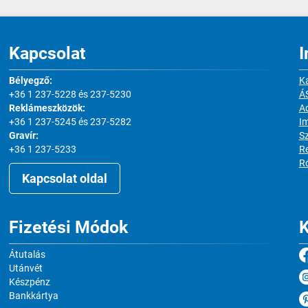
Kapcsolat
I
Bélyegző:
Ka
+36 1 237-5228 és 237-5230
Á
Reklámeszközök:
Ad
+36 1 237-5245 és 237-5282
I
Gravír:
S
+36 1 237-5233
Re
R
Kapcsolat oldal
Fizetési Módok
K
Átutalás
Utánvét
Készpénz
Bankkártya