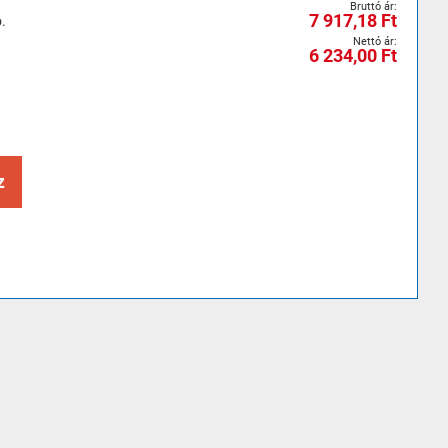
7 917,18 Ft
.
6 234,00 Ft
z