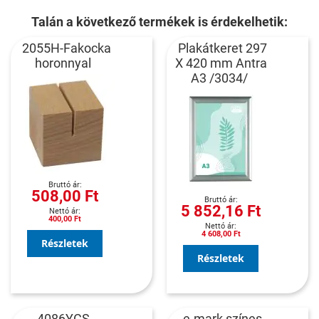
Talán a következő termékek is érdekelhetik:
2055H-Fakocka
Plakátkeret 297
horonnyal
X 420 mm Antra
A3 /3034/
508,00 Ft
5 852,16 Ft
400,00 Ft
4 608,00 Ft
Részletek
Részletek
4086YCS -
e-mark színes