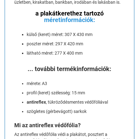
üzletben, kirakatban, bankban, irodában és lakásban is.
a plakátkerethez tartozó
m
éretinformációk:
külső (keret) méret: 307 X 430 mm
poszter méret: 297 X 420 mm
látható méret: 277 X 400 mm
... további termékinformációk:
mérete: A3
profil (keret) szélesség: 15 mm
antireflex
, tükröződésmentes védőfóliával
szögletes (gérbevágott) sarkok
Mi az antireflex védőfólia?
Az antireflex védőfólia védi a plakátot, posztert a