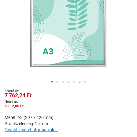
Ugrás
7 762,24 Ft
a
képgaléria
6 112,00 Ft
elejére
Méret: A3 (297 x 420 mm)
Profilszélesség: 15 mm
További méretinformációk...