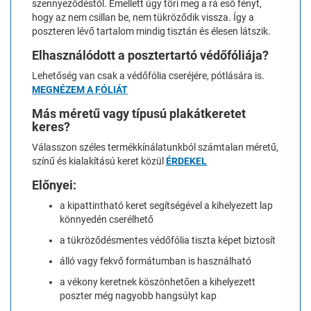
szennyeződéstől. Emellett úgy töri meg a rá eső fényt,
hogy az nem csillan be, nem tükröződik vissza. Így a
poszteren lévő tartalom mindig tisztán és élesen látszik.
Elhasználódott a posztertartó védőfóliája?
Lehetőség van csak a védőfólia cseréjére, pótlására is.
MEGNÉZEM A FÓLIÁT
Más méretű vagy típusú plakátkeretet
keres?
Válasszon széles termékkínálatunkból számtalan méretű,
színű és kialakítású keret közül
ÉRDEKEL
Előnyei:
a kipattintható keret segítségével a kihelyezett lap
könnyedén cserélhető
a tükröződésmentes védőfólia tiszta képet biztosít
álló vagy fekvő formátumban is használható
a vékony keretnek köszönhetően a kihelyezett
poszter még nagyobb hangsúlyt kap