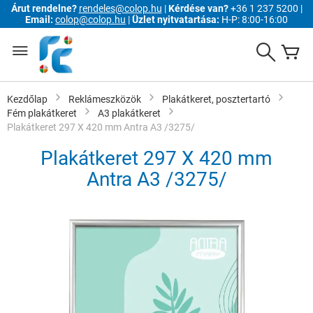
Árut rendelne?
rendeles@colop.hu
|
Kérdése van?
+36 1 237 5200 |
Email:
colop@colop.hu
|
Üzlet nyitvatartása:
H-P: 8:00-16:00
Ugrás
a
Search
K
tartalomhoz
Kezdőlap
Reklámeszközök
Plakátkeret, posztertartó
Fém plakátkeret
A3 plakátkeret
Plakátkeret 297 X 420 mm Antra A3 /3275/
Plakátkeret 297 X 420 mm
Antra A3 /3275/
Ugrás
a
képgaléria
végére