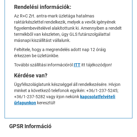
Rendelési információk:
Az R+C Zrt. antra-mark üzletága hatalmas
raktárkészlettel rendelkezik, melyek a vevők igényének
figyelembevételével alakítottunk ki. Amennyiben a rendelt
termékből van készleten, úgy GLS futárszolgálattal
másnapi kiszállítást vállalunk.
Feltétele, hogy a megrendelés adott nap 12 óráig
érkezzen be üzletünkbe.
További szállítási információról
ITT
itt tájékozódjon!
Kérdése van?
Ügyfélszoláglatunk készséggel áll rendelkezésére. Hívjon
minket a következő telefonok egyikén: +36/1-237-5245;
+36/1-237-5282 vagy írjon nekünk
kapcsolatfelvételi
űrlapunkon
keresztül!
GPSR Információ