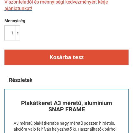
Viszonteladói és mennyiségi kedvezményért kérje
ajánlatunkat!
Mennyiség
Kosárba tesz
Részletek
Plakátkeret A3 méretű, alumínium
SNAP FRAME
A3 méretű plakátkeretbe nagy méretű poszter, hirdetés,
akcióra való felhívás helyezhető ki. Használhatók bárhol: