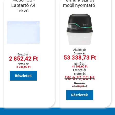
Laptartó A4
mobil nyomtató
fekvő
Akciós ár
53 338,73 Ft
2 852,42 Ft
41 999,00 Ft
2 246,00 Ft
Eredeti ár
Részletek
98 679,00 Ft
77 700,00 Ft
Részletek