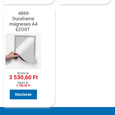
4869-
Duraframe
mágneses A4
EZÜST
3 530,60 Ft
2 780,00 Ft
Részletek