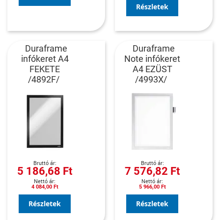
Részletek
Duraframe
Duraframe
infókeret A4
Note infókeret
FEKETE
A4 EZÜST
/4892F/
/4993X/
5 186,68 Ft
7 576,82 Ft
4 084,00 Ft
5 966,00 Ft
Részletek
Részletek