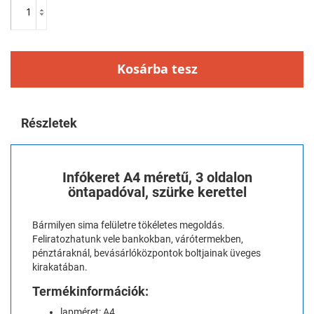
Kosárba tesz
Részletek
Infókeret A4 méretű, 3 oldalon
öntapadóval, szürke kerettel
Bármilyen sima felületre tökéletes megoldás.
Feliratozhatunk vele bankokban, várótermekben,
pénztáraknál, bevásárlóközpontok boltjainak üveges
kirakatában.
Termékinformációk:
lapméret: A4