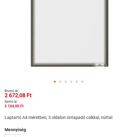
Ugrás
2 672,08 Ft
a
képgaléria
2 104,00 Ft
elejére
Laptartó A4 méretben, 3 oldalon öntapadó csíkkal, núttal.
Mennyiség