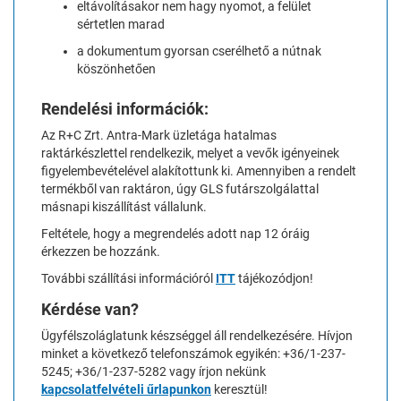
eltávolításakor nem hagy nyomot, a felület
sértetlen marad
a dokumentum gyorsan cserélhető a nútnak
köszönhetően
Rendelési információk:
Az R+C Zrt. Antra-Mark üzletága hatalmas
raktárkészlettel rendelkezik, melyet a vevők igényeinek
figyelembevételével alakítottunk ki. Amennyiben a rendelt
termékből van raktáron, úgy GLS futárszolgálattal
másnapi kiszállítást vállalunk.
Feltétele, hogy a megrendelés adott nap 12 óráig
érkezzen be hozzánk.
További szállítási információról
ITT
tájékozódjon!
Kérdése van?
Ügyfélszoláglatunk készséggel áll rendelkezésére. Hívjon
minket a következő telefonszámok egyikén: +36/1-237-
5245; +36/1-237-5282 vagy írjon nekünk
kapcsolatfelvételi űrlapunkon
keresztül!