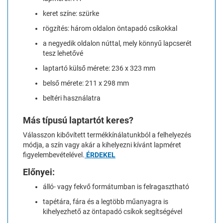
keret színe: szürke
rögzítés: három oldalon öntapadó csíkokkal
a negyedik oldalon núttal, mely könnyű lapcserét
tesz lehetővé
laptartó külső mérete: 236 x 323 mm
belső mérete: 211 x 298 mm
beltéri használatra
Más típusú laptartót keres?
Válasszon kibővített termékkínálatunkból a felhelyezés
módja, a szín vagy akár a kihelyezni kívánt lapméret
figyelembevételével.
ÉRDEKEL
Előnyei:
álló- vagy fekvő formátumban is felragasztható
tapétára, fára és a legtöbb műanyagra is
kihelyezhető az öntapadó csíkok segítségével