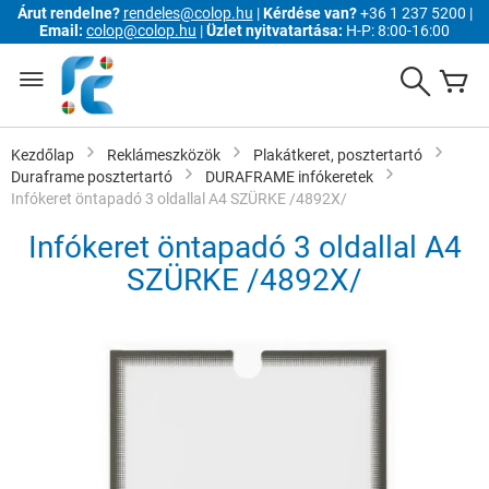
Árut rendelne?
rendeles@colop.hu
|
Kérdése van?
+36 1 237 5200 |
Email:
colop@colop.hu
|
Üzlet nyitvatartása:
H-P: 8:00-16:00
Ugrás
a
Search
K
tartalomhoz
Kezdőlap
Reklámeszközök
Plakátkeret, posztertartó
Duraframe posztertartó
DURAFRAME infókeretek
Infókeret öntapadó 3 oldallal A4 SZÜRKE /4892X/
Infókeret öntapadó 3 oldallal A4
SZÜRKE /4892X/
Ugrás
a
képgaléria
végére