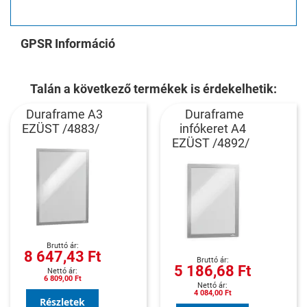
GPSR Információ
Talán a következő termékek is érdekelhetik:
Duraframe A3
Duraframe
EZÜST /4883/
infókeret A4
EZÜST /4892/
8 647,43 Ft
5 186,68 Ft
6 809,00 Ft
4 084,00 Ft
Részletek