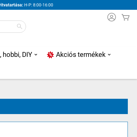
yitvatartása:
H-P: 8:00-16:00
Ko
Search
, hobbi, DIY
Akciós termékek