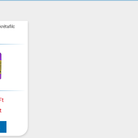
krétafilc
Ft
t
k