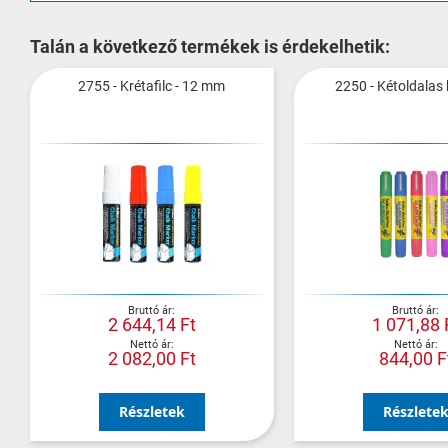
Talán a következő termékek is érdekelhetik:
2755 - Krétafilc - 12 mm
2250 - Kétoldalas 
2 644,14 Ft
1 071,88 
2 082,00 Ft
844,00 F
Részletek
Részlete