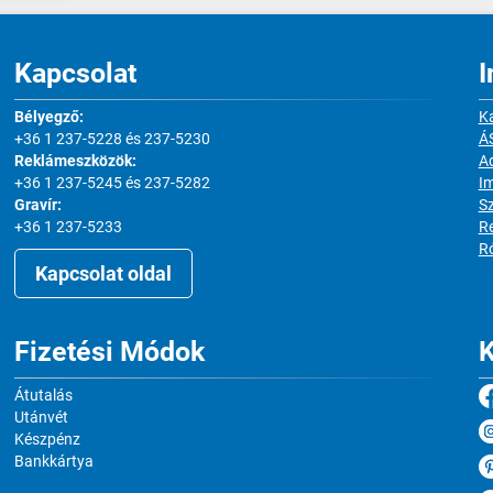
Kapcsolat
I
Bélyegző:
Ka
+36 1 237-5228 és 237-5230
Á
Reklámeszközök:
Ad
+36 1 237-5245 és 237-5282
I
Gravír:
S
+36 1 237-5233
Re
R
Kapcsolat oldal
Fizetési Módok
K
Átutalás
Utánvét
Készpénz
Bankkártya