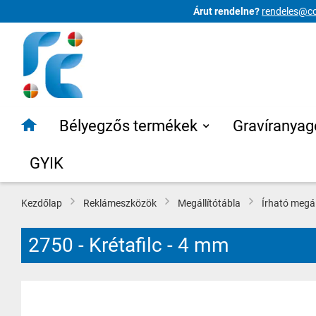
Árut rendelne?
rendeles@co
Ugrás
a
tartalomhoz
Bélyegzős termékek
Gravíranyag
GYIK
Kezdőlap
Reklámeszközök
Megállítótábla
Írható megáll
2750 - Krétafilc - 4 mm
Ugrás
a
képgaléria