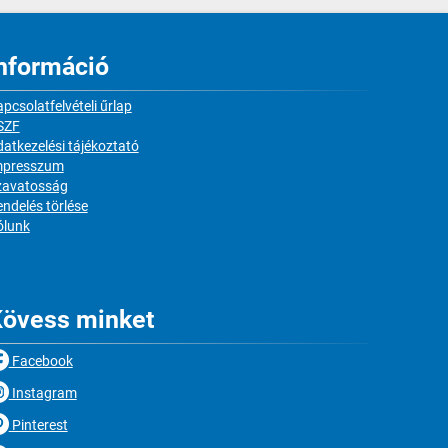
nformáció
pcsolatfelvételi űrlap
SZF
atkezelési tájékoztató
mpresszum
zavatosság
ndelés törlése
ólunk
övess minket
Facebook
Instagram
Pinterest