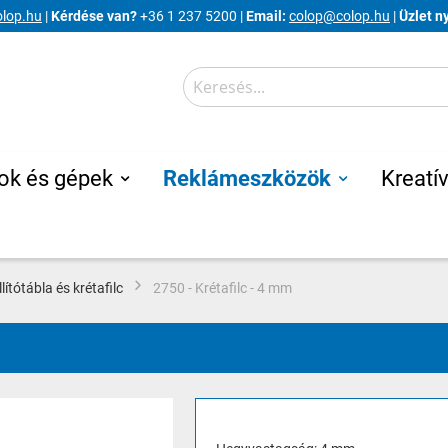
lop.hu
|
Kérdése van?
+36 1 237 5200 |
Email:
colop@colop.hu
|
Üzlet n
Search
ok és gépek
Reklámeszközök
Kreatív
ítótábla és krétafilc
2750 - Krétafilc - 4 mm