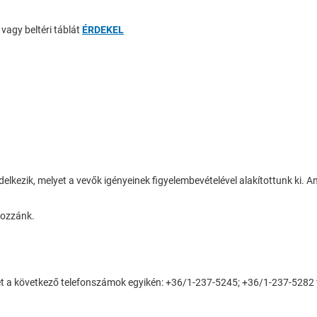
vagy beltéri táblát
ÉRDEKEL
elkezik, melyet a vevők igényeinek figyelembevételével alakítottunk ki.
hozzánk.
ket a következő telefonszámok egyikén: +36/1-237-5245; +36/1-237-5282