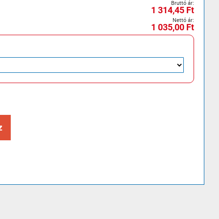
1 314,45 Ft
1 035,00 Ft
z