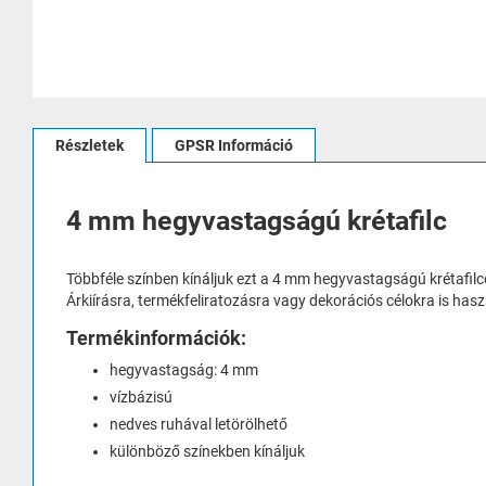
Ugrás
a
Részletek
GPSR Információ
képgaléria
elejére
4 mm hegyvastagságú krétafilc
Többféle színben kínáljuk ezt a 4 mm hegyvastagságú krétafilce
Árkiírásra, termékfeliratozásra vagy dekorációs célokra is has
Termékinformációk:
hegyvastagság: 4 mm
vízbázisú
nedves ruhával letörölhető
különböző színekben kínáljuk