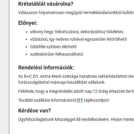
Krétatáblát vásárolna?
Válasszon folyamatosan megújuló termékkínálatunkból kültéri 
Előnyei:
vékony hegy: feliratozásra, dekorációhoz tökéletes
vízbázisú, így nedves ruhával egyszerűen letörölhető
többféle színben elérhető
széleskörűen felhasználható
Rendelési információk:
Az R+C Zrt. Antra-Mark üzletága hatalmas raktárkészlettel rend
futárszolgálattal másnapi kiszállítást vállalunk.
Feltétele, hogy a megrendelés adott nap 12 óráig érkezzen be 
További szállítási információról
ITT
tájékozódjon!
Kérdése van?
Ügyfélszoláglatunk készséggel áll rendelkezésére. Hívjon min