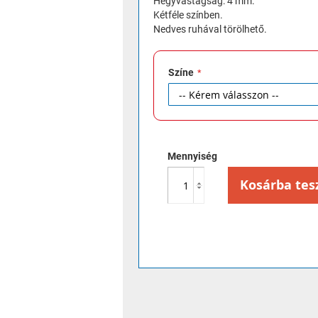
Hegyvastagság: 4 mm.
Kétféle színben.
Nedves ruhával törölhető.
Színe
Mennyiség
Kosárba tes