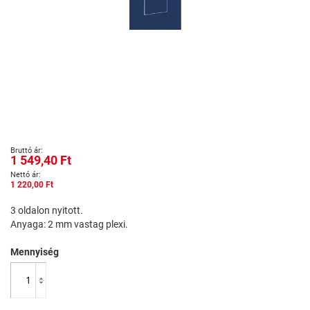
Ugrás
1 549,40 Ft
a
képgaléria
1 220,00 Ft
elejére
3 oldalon nyitott.
Anyaga: 2 mm vastag plexi.
Mennyiség