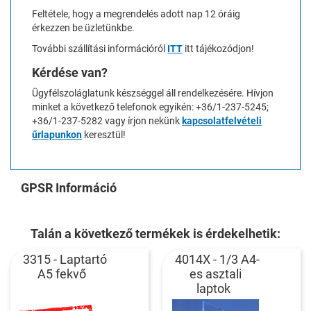
Feltétele, hogy a megrendelés adott nap 12 óráig
érkezzen be üzletünkbe.
További szállítási információról
ITT
itt tájékozódjon!
Kérdése van?
Ügyfélszoláglatunk készséggel áll rendelkezésére. Hívjon
minket a következő telefonok egyikén: +36/1-237-5245;
+36/1-237-5282 vagy írjon nekünk
kapcsolatfelvételi
űrlapunkon
keresztül!
GPSR Információ
Talán a következő termékek is érdekelhetik:
3315 - Laptartó
4014X - 1/3 A4-
A5 fekvő
es asztali
laptok