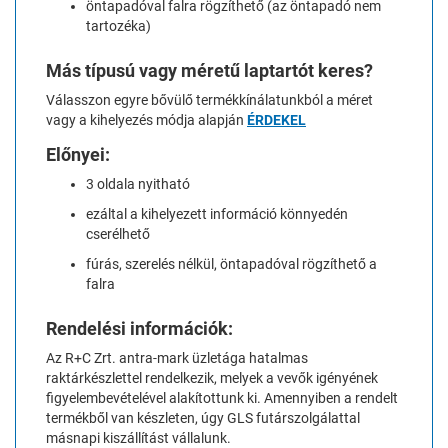
öntapadóval falra rögzíthető (az öntapadó nem
tartozéka)
Más típusú vagy méretű laptartót keres?
Válasszon egyre bővülő termékkínálatunkból a méret
vagy a kihelyezés módja alapján
ÉRDEKEL
Előnyei:
3 oldala nyitható
ezáltal a kihelyezett információ könnyedén
cserélhető
fúrás, szerelés nélkül, öntapadóval rögzíthető a
falra
Rendelési információk:
Az R+C Zrt. antra-mark üzletága hatalmas
raktárkészlettel rendelkezik, melyek a vevők igényének
figyelembevételével alakítottunk ki. Amennyiben a rendelt
termékből van készleten, úgy GLS futárszolgálattal
másnapi kiszállítást vállalunk.