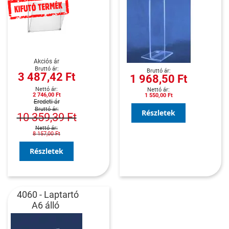
Akciós ár
3 487,42 Ft
1 968,50 Ft
2 746,00 Ft
1 550,00 Ft
Eredeti ár
Részletek
10 359,39 Ft
8 157,00 Ft
Részletek
4060 - Laptartó
A6 álló