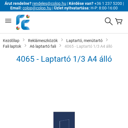
Árut rendelne?
rendeles@colop.hu
|
Kérdése van?
+36 1 237 5200 |
Email:
colop@colop.hu
|
Üzlet nyitvatartása:
H-P: 8:00-16:00
Ugrás
a
Search
K
tartalomhoz
Kezdőlap
Reklámeszközök
Laptartó, menütartó
Fali laptok
A6 laptartó fali
4065 - Laptartó 1/3 A4 álló
4065 - Laptartó 1/3 A4 álló
Ugrás
a
képgaléria
végére