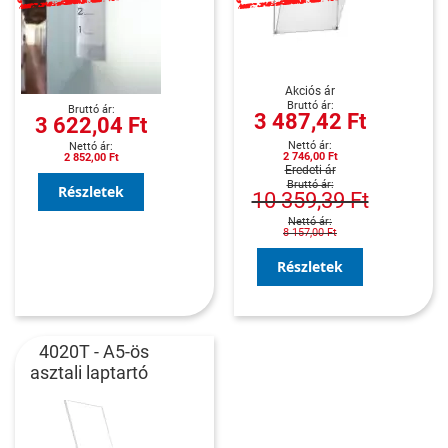
Akciós ár
3 487,42 Ft
3 622,04 Ft
2 746,00 Ft
2 852,00 Ft
Eredeti ár
Részletek
10 359,39 Ft
8 157,00 Ft
Részletek
4020T - A5-ös
asztali laptartó