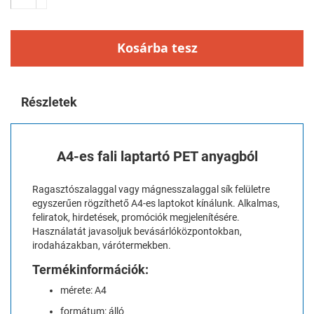
Kosárba tesz
Részletek
A4-es fali laptartó PET anyagból
Ragasztószalaggal vagy mágnesszalaggal sík felületre
egyszerűen rögzíthető A4-es laptokot kínálunk. Alkalmas,
feliratok, hirdetések, promóciók megjelenítésére.
Használatát javasoljuk bevásárlóközpontokban,
irodaházakban, várótermekben.
Termékinformációk:
mérete: A4
formátum: álló