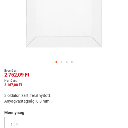
Ugrás
2 752,09 Ft
a
képgaléria
2 167,00 Ft
elejére
3 oldalon zárt, felül nyitott.
Anyagvastagság: 0,8 mm.
Mennyiség