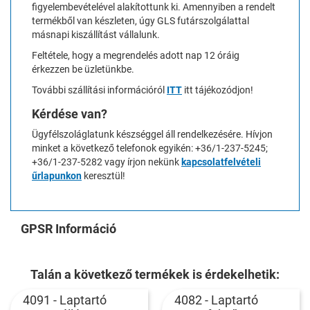
figyelembevételével alakítottunk ki. Amennyiben a rendelt
termékből van készleten, úgy GLS futárszolgálattal
másnapi kiszállítást vállalunk.
Feltétele, hogy a megrendelés adott nap 12 óráig
érkezzen be üzletünkbe.
További szállítási információról
ITT
itt tájékozódjon!
Kérdése van?
Ügyfélszoláglatunk készséggel áll rendelkezésére. Hívjon
minket a következő telefonok egyikén: +36/1-237-5245;
+36/1-237-5282 vagy írjon nekünk
kapcsolatfelvételi
űrlapunkon
keresztül!
GPSR Információ
Talán a következő termékek is érdekelhetik:
4091 - Laptartó
4082 - Laptartó