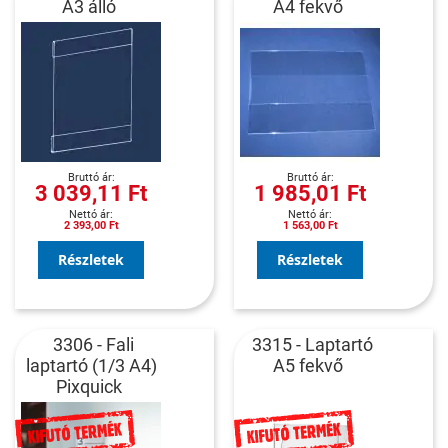
A3 álló
A4 fekvő
3 039,11 Ft
1 985,01 Ft
2 393,00 Ft
1 563,00 Ft
Részletek
Részletek
3306 - Fali
3315 - Laptartó
laptartó (1/3 A4)
A5 fekvő
Pixquick