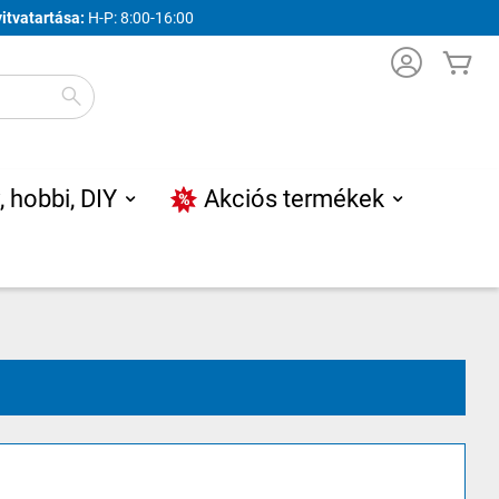
yitvatartása:
H-P: 8:00-16:00
Ko
Search
, hobbi, DIY
Akciós termékek