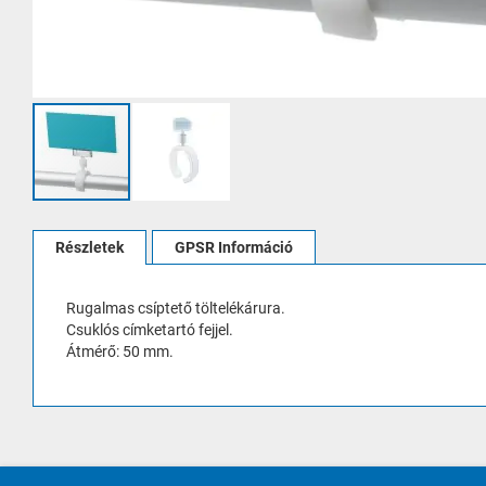
Ugrás
a
Részletek
GPSR Információ
képgaléria
elejére
Rugalmas csíptető töltelékárura.
Csuklós címketartó fejjel.
Átmérő: 50 mm.