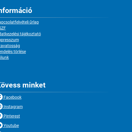
nformáció
pcsolatfelvételi űrlap
SZF
atkezelési tájékoztató
mpresszum
zavatosság
ndelés törlése
ólunk
övess minket
Facebook
Instagram
Pinterest
Youtube