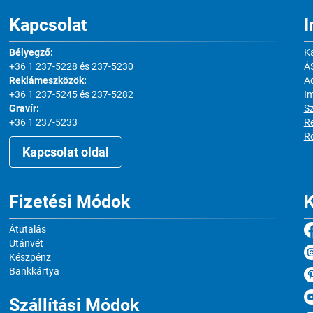
Kapcsolat
I
Bélyegző:
Ka
+36 1 237-5228 és 237-5230
Á
Reklámeszközök:
Ad
+36 1 237-5245 és 237-5282
I
Gravír:
S
+36 1 237-5233
Re
R
Kapcsolat oldal
Fizetési Módok
K
Átutalás
Utánvét
Készpénz
Bankkártya
Szállítási Módok