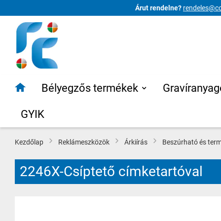
Árut rendelne?
rendeles@co
Ugrás
a
tartalomhoz
Bélyegzős termékek
Gravíranyag
GYIK
Kezdőlap
Reklámeszközök
Árkiírás
Beszúrható és term
2246X-Csíptető címketartóval
Ugrás
a
képgaléria