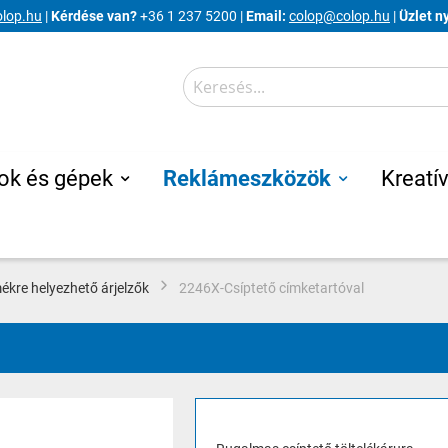
lop.hu
|
Kérdése van?
+36 1 237 5200 |
Email:
colop@colop.hu
|
Üzlet n
Search
ok és gépek
Reklámeszközök
Kreatív
ékre helyezhető árjelzők
2246X-Csíptető címketartóval