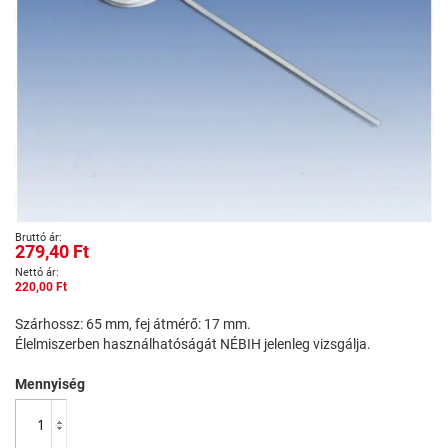
Ugrás
279,40 Ft
a
képgaléria
220,00 Ft
elejére
Szárhossz: 65 mm, fej átmérő: 17 mm.
Élelmiszerben használhatóságát NÉBIH jelenleg vizsgálja.
Mennyiség