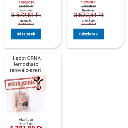
1 020,00 Ft
1 020,00 Ft
Eredeti ár
Eredeti ár
3 572,51 Ft
3 572,51 Ft
2 813,00 Ft
2 813,00 Ft
Részletek
Részletek
Ladot ORNA
lemosható
tetováló-szett
Akciós ár