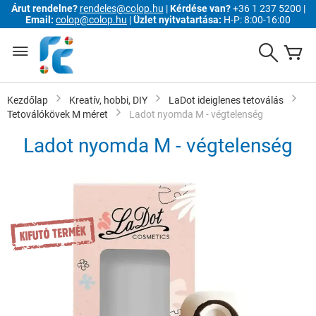
Árut rendelne?
rendeles@colop.hu
|
Kérdése van?
+36 1 237 5200 |
Email:
colop@colop.hu
|
Üzlet nyitvatartása:
H-P: 8:00-16:00
Ugrás
a
Search
K
tartalomhoz
Kezdőlap
Kreatív, hobbi, DIY
LaDot ideiglenes tetoválás
Tetoválókövek M méret
Ladot nyomda M - végtelenség
Ladot nyomda M - végtelenség
Ugrás
a
képgaléria
végére