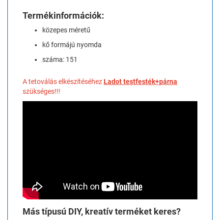
Termékinformációk:
közepes méretű
kő formájú nyomda
száma: 151
A tetoválás elkészítéséhez
Ladot testfesték+párna
szükséges!!!
Más típusú DIY, kreatív terméket keres?