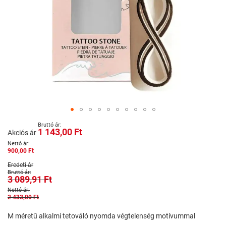
Ugrás
1 143,00 Ft
a
Akciós ár
képgaléria
900,00 Ft
elejére
Eredeti ár
3 089,91 Ft
2 433,00 Ft
M méretű alkalmi tetováló nyomda végtelenség motívummal