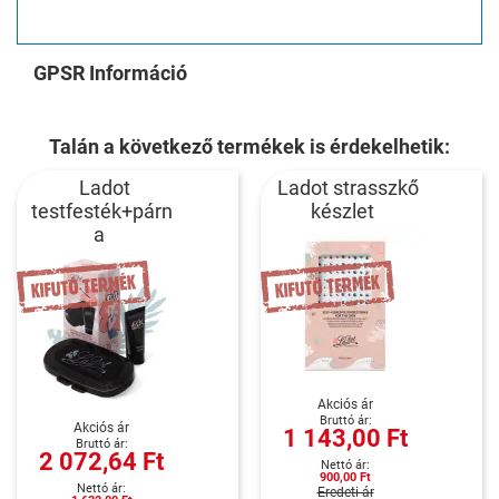
GPSR Információ
Talán a következő termékek is érdekelhetik:
Ladot
Ladot strasszkő
testfesték+párn
készlet
a
Akciós ár
Akciós ár
1 143,00 Ft
2 072,64 Ft
900,00 Ft
Eredeti ár