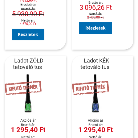
1 632,00 Ft
Eredeti ár
3 096,26 Ft
5 930,90 Ft
2 438,00 Ft
4 670,00 Ft
Részletek
Részletek
Ladot ZÖLD
Ladot KÉK
tetováló tus
tetováló tus
Akciós ár
Akciós ár
1 295,40 Ft
1 295,40 Ft