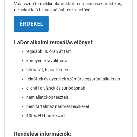
Válasszon termékkínálatunkból, mely nemcsak praktikus,
de sokoldalú felhasználást tesz lehetővé:
ÉRDEKEL
LaDot alkalmi tetoválás előnyei:
legalább 36 órán át tart
könnyen eltávolítható
bőrbarát, hipoallergén
felnőttek és gyerekek számára egyaránt alkalmas
ellenáll a víznek és súrlódásnak
nem állatokon tesztelt
nem tartalmaz nanorészecskéket
100% EU-ban készült
Rendelési információk: