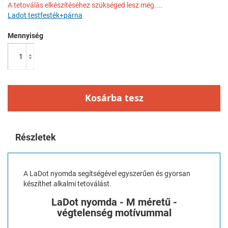
A tetoválás elkészítéséhez szükséged lesz még....
Ladot testfesték+párna
Mennyiség
Kosárba tesz
Részletek
A LaDot nyomda segítségével egyszerűen és gyorsan
készíthet alkalmi tetoválást.
LaDot nyomda - M méretű -
végtelenség motívummal