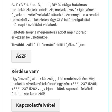
Az R+C Zrt. kreatív, hobbi, DIY üzletága hatalmas
raktárkészlettel rendelkezik, melyek a vevők igényének
figyelembevételével alakítottunk ki. Amennyiben a rendelt
termékből van készleten, úgy GLS futárszolgálattal
másnapi kiszállítást vállalunk.
Feltétele, hogy a megrendelés adott nap 12 óráig
érkezzen be üzletünkbe.
További szállítási információról itt tájékozódjon:
ÁSZF
Kérdése van?
Ügyfélszoláglatunk készséggel áll rendelkezésére. Hívjon
minket a következő telefonok egyikén: +36/1-237-5245;
+36/1-237-5282 vagy írjon nekünk kapcsolatfelvételi
űrlapunkon keresztül!
Kapcsolatfelvétel