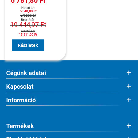
6 781,80 Ft
5 340,00 Ft
Eredeti ár
19 444,97 Ft
15 311,00 Ft
Részletek
Cégünk adatai
Kapcsolat
Információ
Termékek