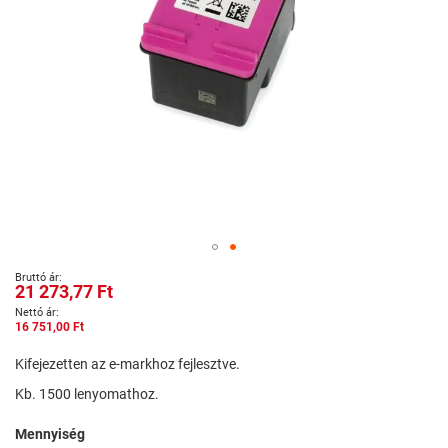
Ugrás
21 273,77 Ft
a
képgaléria
16 751,00 Ft
elejére
Kifejezetten az e-markhoz fejlesztve.
Kb. 1500 lenyomathoz.
Mennyiség