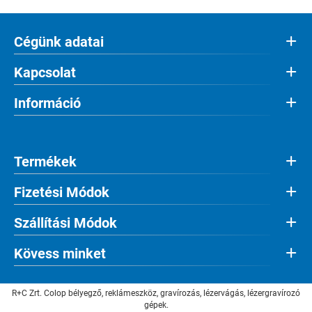
Cégünk adatai
Kapcsolat
Információ
Termékek
Fizetési Módok
Szállítási Módok
Kövess minket
R+C Zrt. Colop bélyegző, reklámeszköz, gravírozás, lézervágás, lézergravírozó
gépek.