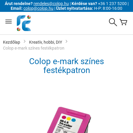
Árut rendelne?
rendeles@colop.hu
|
Kérdése van?
+36 1 237 5200 |
Email:
colop@colop.hu
|
Üzlet nyitvatartása:
H-P: 8:00-16:00
Ugrás
a
Search
K
tartalomhoz
Kezdőlap
Kreatív, hobbi, DIY
Colop e-mark színes festékpatron
Colop e-mark színes
festékpatron
Ugrás
a
képgaléria
végére