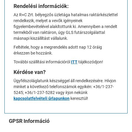
Rendelési információk:
Az R+C Zrt. bélyegzős üzletága hatalmas raktárkészlettel
rendelkezik, melyet a vevők igényeinek
figyelembevételével alakítottunk ki. Amennyiben a rendelt
termékből van raktáron, úgy GLS futárszolgálattal
másnapi kiszállítást vállalunk.
Feltétele, hogy a megrendelés adott nap 12 óráig
érkezzen be hozzánk.
További szállítási információról
ITT
tájékozódjon!
Kérdése van?
Ügyfélszoláglatunk készséggel áll rendelkezésére. Hívjon
minket a következő telefonszámok egyikén: +36/1-237-
5245; +36/1-237-5282 vagy írjon nekünk
kapcsolatfelvételi űrlapunkon
keresztül!
GPSR Információ