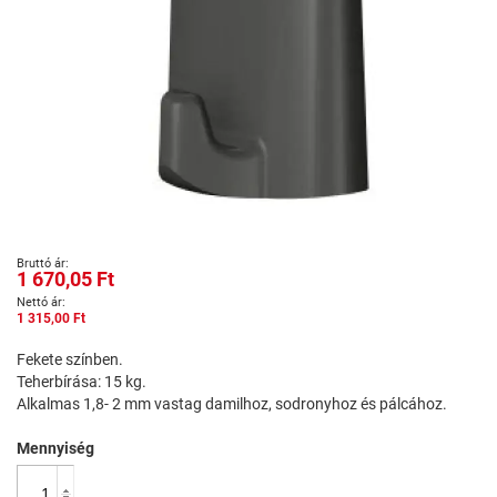
Ugrás
1 670,05 Ft
a
képgaléria
1 315,00 Ft
elejére
Fekete színben.
Teherbírása: 15 kg.
Alkalmas 1,8- 2 mm vastag damilhoz, sodronyhoz és pálcához.
Mennyiség