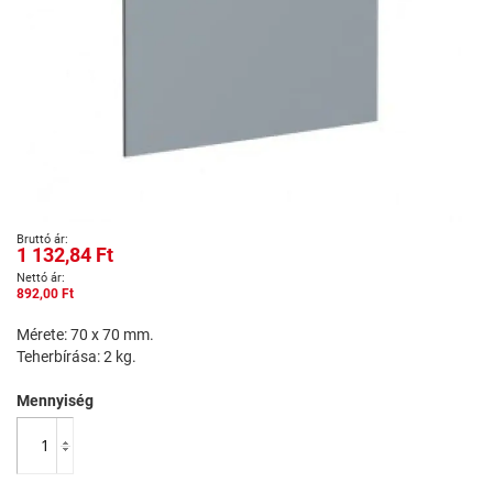
Ugrás
1 132,84 Ft
a
képgaléria
892,00 Ft
elejére
Mérete: 70 x 70 mm.
Teherbírása: 2 kg.
Mennyiség