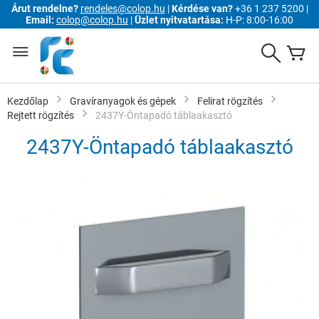
Árut rendelne?
rendeles@colop.hu
|
Kérdése van?
+36 1 237 5200 |
Email:
colop@colop.hu
|
Üzlet nyitvatartása:
H-P: 8:00-16:00
Ugrás
a
Search
K
tartalomhoz
Kezdőlap
Gravíranyagok és gépek
Felirat rögzítés
Rejtett rögzítés
2437Y-Öntapadó táblaakasztó
2437Y-Öntapadó táblaakasztó
Ugrás
a
képgaléria
végére