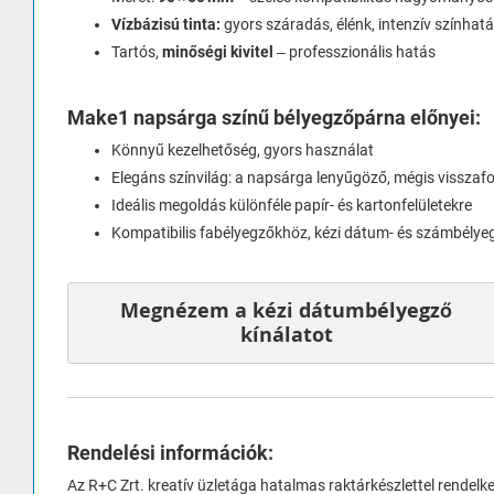
Vízbázisú tinta:
gyors száradás, élénk, intenzív színhat
Tartós,
minőségi kivitel
– professzionális hatás
Make1 napsárga színű bélyegzőpárna előnyei:
Könnyű kezelhetőség, gyors használat
Elegáns színvilág: a napsárga lenyűgöző, mégis visszaf
Ideális megoldás különféle papír- és kartonfelületekre
Kompatibilis fabélyegzőkhöz, kézi dátum- és számbély
Megnézem a kézi dátumbélyegző
kínálatot
Rendelési információk:
Az R+C Zrt. kreatív üzletága hatalmas raktárkészlettel rendelk