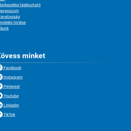
atkezelési tájékoztató
mpresszum
zavatosság
ndelés törlése
ólunk
övess minket
Facebook
Instagram
Pinterest
Youtube
LinkedIn
TikTok