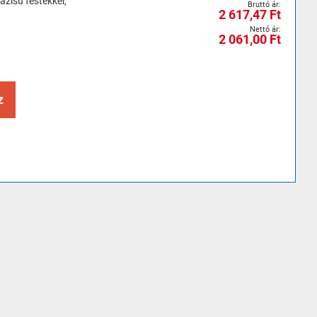
zisú festékkel,
2 617,47 Ft
2 061,00 Ft
z