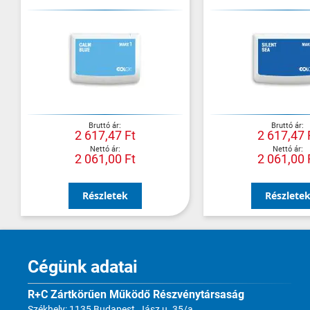
2 617,47 Ft
2 617,47 
2 061,00 Ft
2 061,00 
Részletek
Részlete
Cégünk adatai
R+C Zártkörűen Működő Részvénytársaság
Székhely: 1135 Budapest, Jász u. 35/a.