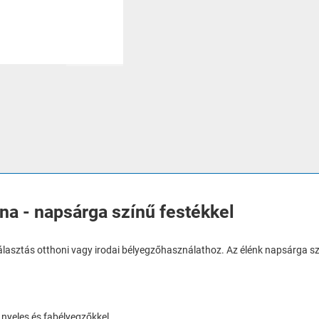
a - napsárga színű festékkel
lasztás otthoni vagy irodai bélyegzőhasználathoz. Az élénk napsárga szí
nyeles és fabélyegzőkkel