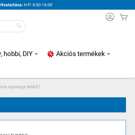
yitvatartása:
H-P: 8:00-16:00
Ko
Search
, hobbi, DIY
Akciós termékek
árna napsárga MAKE1