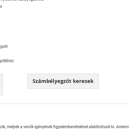
ás
ogott
egzőkhöz
Számbélyegzőt keresek
ezik, melyek a vevők igényének figyelembevételével alakítottunk ki. Amen