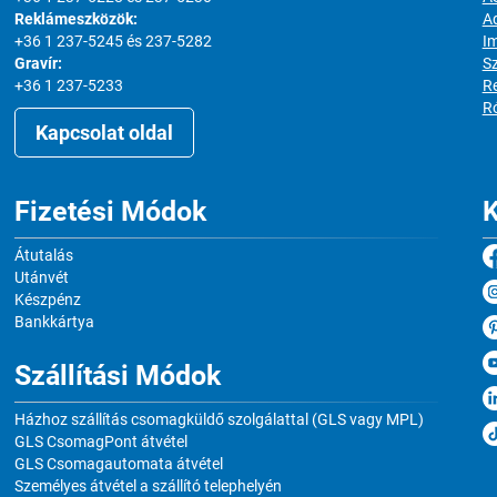
Reklámeszközök:
Ad
+36 1 237-5245 és 237-5282
I
Gravír:
S
+36 1 237-5233
Re
R
Kapcsolat oldal
Fizetési Módok
K
Átutalás
Utánvét
Készpénz
Bankkártya
Szállítási Módok
Házhoz szállítás csomagküldő szolgálattal (GLS vagy MPL)
GLS CsomagPont átvétel
GLS Csomagautomata átvétel
Személyes átvétel a szállító telephelyén