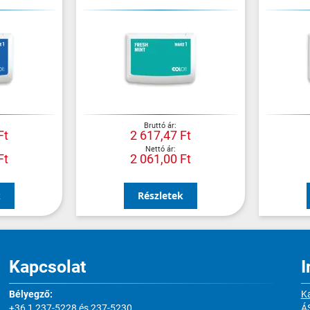
Ft
2 617,47 Ft
Ft
2 061,00 Ft
k
Részletek
Kapcsolat
I
Bélyegző:
Ka
+36 1 237-5228 és 237-5230
Á