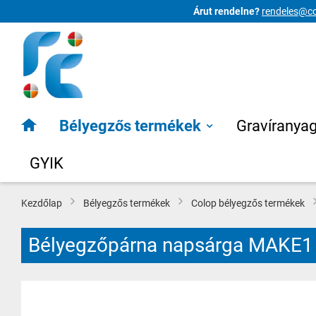
Árut rendelne?
rendeles@co
Ugrás
a
tartalomhoz
Bélyegzős termékek
Gravíranya
GYIK
Kezdőlap
Bélyegzős termékek
Colop bélyegzős termékek
Bélyegzőpárna napsárga MAKE1
Ugrás
a
képgaléria