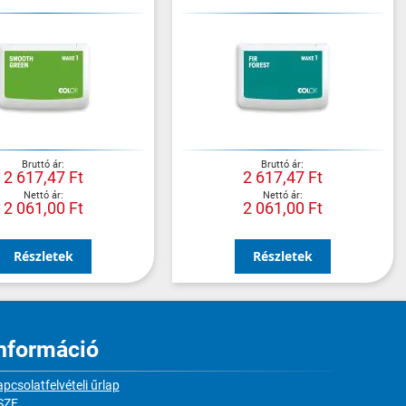
2 617,47 Ft
2 617,47 Ft
2 061,00 Ft
2 061,00 Ft
Részletek
Részletek
nformáció
pcsolatfelvételi űrlap
SZF