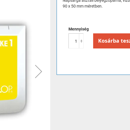
Napsárga asztali bélyegzőpárna, vízbá
90 x 50 mm méretben.
Mennyiség
Kosárba tes