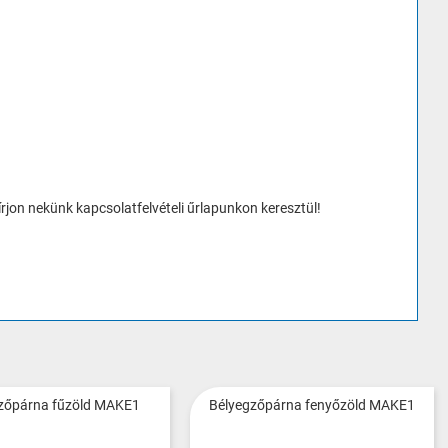
rjon nekünk kapcsolatfelvételi űrlapunkon keresztül!
zőpárna fűzöld MAKE1
Bélyegzőpárna fenyőzöld MAKE1