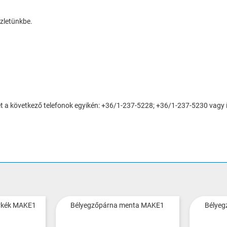
üzletünkbe.
et a következő telefonok egyikén: +36/1-237-5228; +36/1-237-5230 vagy í
rkék MAKE1
Bélyegzőpárna menta MAKE1
Bélyeg