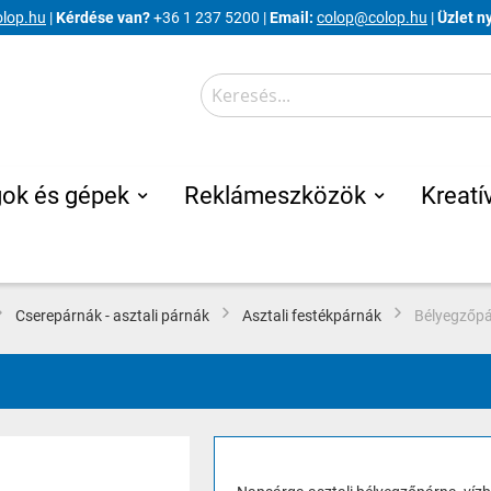
lop.hu
|
Kérdése van?
+36 1 237 5200 |
Email:
colop@colop.hu
|
Üzlet n
Search
gok és gépek
Reklámeszközök
Kreatív
Cserepárnák - asztali párnák
Asztali festékpárnák
Bélyegzőp