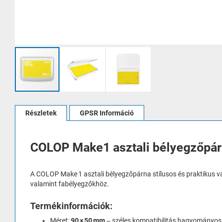
Ugrás
a
Részletek
GPSR Információ
képgaléria
elejére
COLOP Make1 asztali bélyegzőpárn
A COLOP Make 1 asztali bélyegzőpárna stílusos és praktikus vá
valamint fabélyegzőkhöz.
Termékinformációk:
Méret:
90 × 50 mm
– széles kompatibilitás hagyományos 