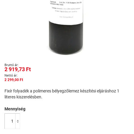
Ugrás
2 919,73 Ft
a
képgaléria
2 299,00 Ft
elejére
Fixír folyadék a polimeres bélyegzőlemez készítési eljáráshoz 1
literes kiszerelésben.
Mennyiség