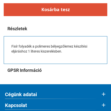
Kosárba tesz
Részletek
Fixír folyadék a polimeres bélyegzőlemez készítési
eljáráshoz 1 literes kiszerelésben.
GPSR Információ
Cégünk adatai
Kapcsolat