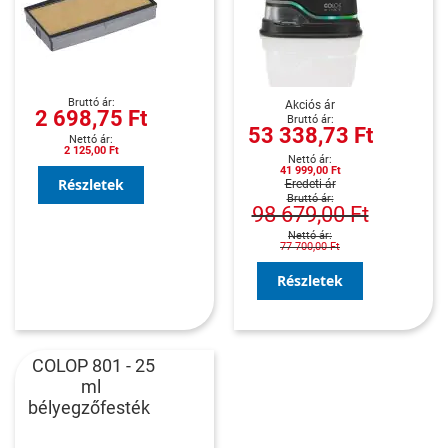
Akciós ár
2 698,75 Ft
53 338,73 Ft
2 125,00 Ft
41 999,00 Ft
Részletek
Eredeti ár
98 679,00 Ft
77 700,00 Ft
Részletek
COLOP 801 - 25
ml
bélyegzőfesték