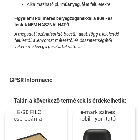
Alkalmazható pl.:
műanyag, fém
felületekre
Figyelem! Polimeres bélyegzőgumikkal a 809 - es
festék NEM HASZNÁLHATÓ!
A megadott száradási idő becsült adat, függ a jelölendő
felülettől, a lenyomat méretétől és összetettségétől,
valamint a levegő páratartalmától is.
GPSR Információ
Talán a következő termékek is érdekelhetik:
E/30 FILC
e-mark színes
cserepárna
mobil nyomtató