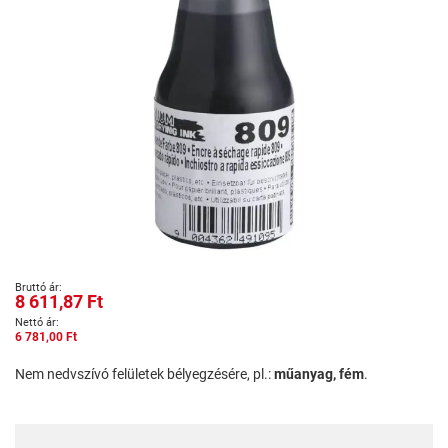
Ugrás
8 611,87 Ft
a
képgaléria
6 781,00 Ft
elejére
Nem nedvszívó felületek bélyegzésére, pl.:
műanyag, fém
.