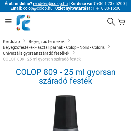
Árut rendelne?
rendeles@colop.hu
|
Kérdése van?
+36 1 237 5200 |
Email:
colop@colop.hu
|
Üzlet nyitvatartása:
H-P: 8:00-16:00
Ugrás
a
Search
K
tartalomhoz
Kezdőlap
Bélyegzős termékek
Bélyegzőfestékek - asztali párnák - Colop - Noris - Coloris
Univerzális gyorsanszáradó festékek
COLOP 809 - 25 ml gyorsan száradó festék
COLOP 809 - 25 ml gyorsan
száradó festék
Ugrás
a
képgaléria
végére