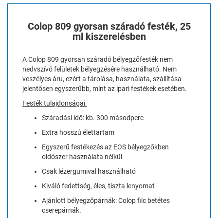
Colop 809 gyorsan száradó festék, 25
ml kiszerelésben
A Colop 809 gyorsan száradó bélyegzőfesték nem
nedvszívó felületek bélyegzésére használható. Nem
veszélyes áru, ezért a tárolása, használata, szállítása
jelentősen egyszerűbb, mint az ipari festékek esetében.
Festék tulajdonságai:
Száradási idő: kb. 300 másodperc
Extra hosszú élettartam
Egyszerű festékezés az EOS bélyegzőkben
oldószer használata nélkül
Csak lézergumival használható
Kiváló fedettség, éles, tiszta lenyomat
Ajánlott bélyegzőpárnák: Colop filc betétes
cserepárnák.