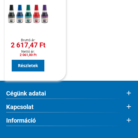
2 617,47 Ft
2 061,00 Ft
Részletek
Cégünk adatai
Kapcsolat
Információ